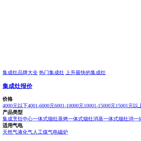
集成灶品牌大全
热门集成灶
上升最快的集成灶
集成灶报价
价格
4000元以下
4001-6000元
6001-10000元
10001-15000元
15001元以
产品类型
集成烹饪中心
一体式烟灶蒸烤
一体式烟灶消蒸
一体式烟灶消
一
适用气电
天然气
液化气
人工煤气
电磁炉