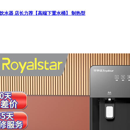
水桶饮水器 店长力荐【高端下置水桶】 制热型