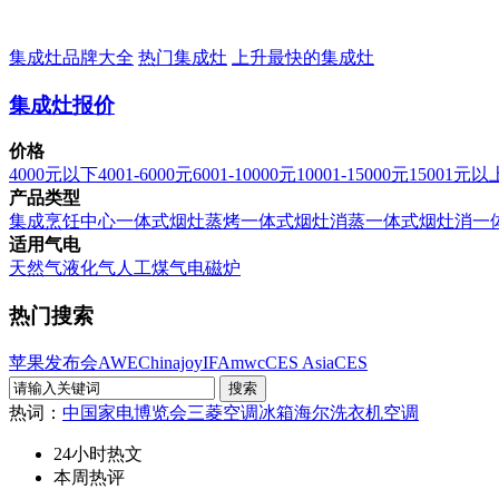
集成灶品牌大全
热门集成灶
上升最快的集成灶
集成灶报价
价格
4000元以下
4001-6000元
6001-10000元
10001-15000元
15001元以
产品类型
集成烹饪中心
一体式烟灶蒸烤
一体式烟灶消蒸
一体式烟灶消
一
适用气电
天然气
液化气
人工煤气
电磁炉
热门搜索
苹果发布会
AWE
Chinajoy
IFA
mwc
CES Asia
CES
热词：
中国家电博览会
三菱空调
冰箱
海尔洗衣机
空调
24小时热文
本周热评