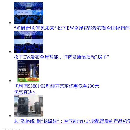
“光启新境 智见未来” 松下EW全屋智能发布暨全国经销
松下EW发布全屋智能，打造健康品质“好房子”
飞利浦S3881/02剃须刀京东优惠低至236元
优惠直达>
从"及格线"到"越级线"：空气能"N+1"增配背后的产品哲