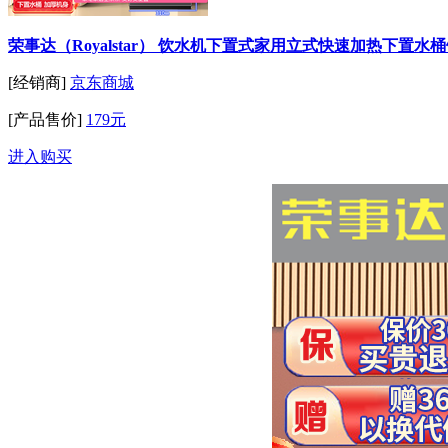
荣事达（Royalstar） 饮水机下置式家用立式快速加热下置
[经销商]
京东商城
[产品售价]
179元
进入购买