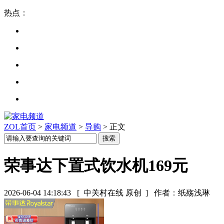
热点：
ZOL首页
>
家电频道
>
导购
> 正文
荣事达下置式饮水机169元
2026-06-04 14:18:43
[ 中关村在线 原创 ]
作者：纸殇浅琳