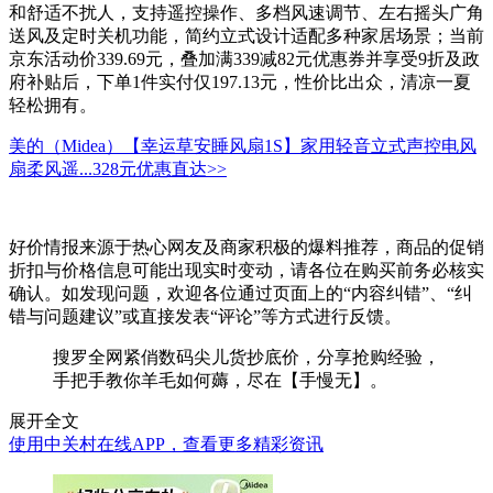
和舒适不扰人，支持遥控操作、多档风速调节、左右摇头广角
送风及定时关机功能，简约立式设计适配多种家居场景；当前
京东活动价339.69元，叠加满339减82元优惠券并享受9折及政
府补贴后，下单1件实付仅197.13元，性价比出众，清凉一夏
轻松拥有。
美的（Midea）【幸运草安睡风扇1S】家用轻音立式声控电风
扇柔风遥...
328元
优惠直达>>
好价情报来源于热心网友及商家积极的爆料推荐，商品的促销
折扣与价格信息可能出现实时变动，请各位在购买前务必核实
确认。如发现问题，欢迎各位通过页面上的“内容纠错”、“纠
错与问题建议”或直接发表“评论”等方式进行反馈。
搜罗全网紧俏数码尖儿货抄底价，分享抢购经验，
手把手教你羊毛如何薅，尽在【手慢无】。
展开全文
使用中关村在线APP，查看更多精彩资讯