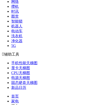
网络
攒机
时讯
图赏
智能锁
机器人
电动车
洗衣机
净化器
5G

辅助工具
手机性能天梯图
显卡天梯图
CPU天梯图
电源天梯图
固态硬盘天梯图
新品日历
首页
家电