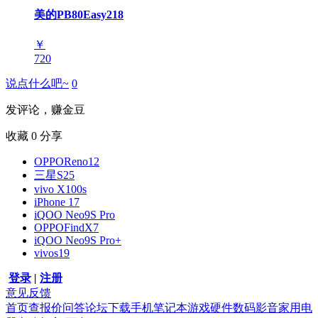
美的PB80Easy218
￥
720
说点什么吧~
0
发评论，赚金豆
收藏
0
分享
OPPOReno12
三星S25
vivo X100s
iPhone 17
iQOO Neo9S Pro
OPPOFindX7
iQOO Neo9S Pro+
vivos19
登录
|
注册
意见反馈
首页
查报价
问答
论坛
下载
手机
笔记本
游戏硬件
数码影音
家用电