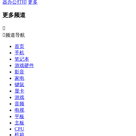
器
办公打印
更多
更多频道


频道导航
首页
手机
笔记本
游戏硬件
影音
家电
键鼠
显卡
游戏
音频
电视
平板
主板
CPU
机箱