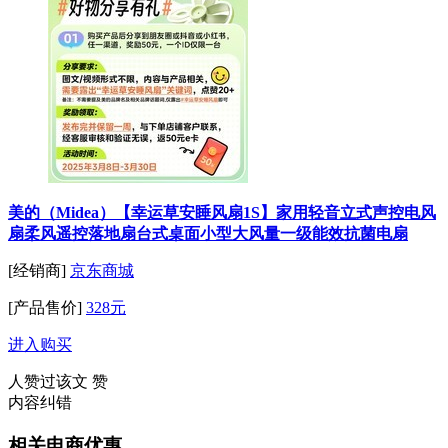
美的（Midea）【幸运草安睡风扇1S】家用轻音立式声控电风
扇柔风遥控落地扇台式桌面小型大风量一级能效抗菌电扇
[经销商]
京东商城
[产品售价]
328元
进入购买
人赞过该文
赞
内容纠错
相关电商优惠