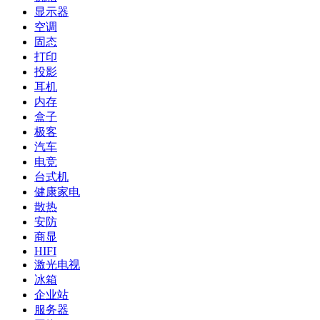
显示器
空调
固态
打印
投影
耳机
内存
盒子
极客
汽车
电竞
台式机
健康家电
散热
安防
商显
HIFI
激光电视
冰箱
企业站
服务器