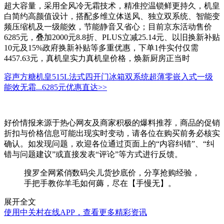
超大容量，采用全风冷无霜技术，精准控温锁鲜更持久，机皇
白简约高颜值设计，搭配多维立体送风、独立双系统、智能变
频压缩机及一级能效，节能静音又省心；目前京东活动售价
6285元，叠加2000元8.8折、PLUS立减25.14元、以旧换新补贴
10元及15%政府换新补贴等多重优惠，下单1件实付仅需
4457.63元，真机皇实力真机皇价格，焕新厨房正当时
容声方糖机皇515L法式四开门冰箱双系统超薄零嵌入式一级
能效无霜...
6285元
优惠直达>>
好价情报来源于热心网友及商家积极的爆料推荐，商品的促销
折扣与价格信息可能出现实时变动，请各位在购买前务必核实
确认。如发现问题，欢迎各位通过页面上的“内容纠错”、“纠
错与问题建议”或直接发表“评论”等方式进行反馈。
搜罗全网紧俏数码尖儿货抄底价，分享抢购经验，
手把手教你羊毛如何薅，尽在【手慢无】。
展开全文
使用中关村在线APP，查看更多精彩资讯