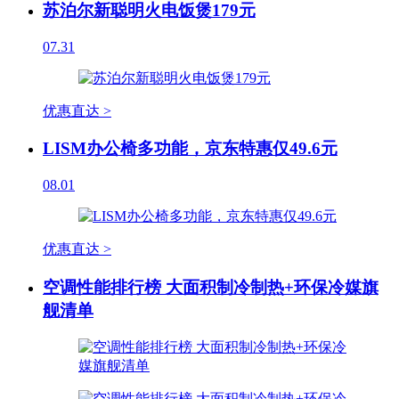
苏泊尔新聪明火电饭煲179元
07.31
优惠直达 >
LISM办公椅多功能，京东特惠仅49.6元
08.01
优惠直达 >
空调性能排行榜 大面积制冷制热+环保冷媒旗
舰清单