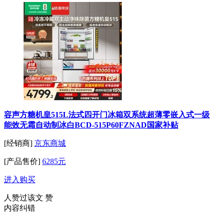
容声方糖机皇515L法式四开门冰箱双系统超薄零嵌入式一级
能效无霜自动制冰白BCD-515P60FZNAD国家补贴
[经销商]
京东商城
[产品售价]
6285元
进入购买
人赞过该文
赞
内容纠错