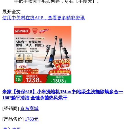
手把手教你羊毛如何薅，尽在【手慢无】。
展开全文
使用中关村在线APP，查看更多精彩资讯
米家【价保618】小米洗地机3Max 扫地吸尘洗拖除螨多合一
180°躺平清洁 全链杀菌热风烘干
[经销商]
京东商城
[产品售价]
1763元