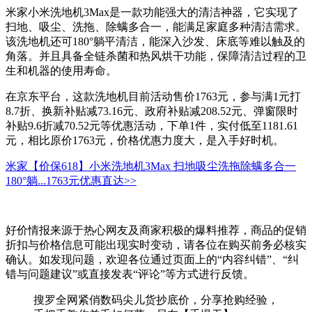
米家小米洗地机3Max是一款功能强大的清洁神器，它实现了
扫地、吸尘、洗拖、除螨多合一，能满足家庭多种清洁需求。
该洗地机还可180°躺平清洁，能深入沙发、床底等难以触及的
角落。并且具备全链杀菌和热风烘干功能，保障清洁过程的卫
生和机器的使用寿命。
在京东平台，这款洗地机目前活动售价1763元，参与满1元打
8.7折、换新补贴减73.16元、政府补贴减208.52元、弹窗限时
补贴9.6折减70.52元等优惠活动，下单1件，实付低至1181.61
元，相比原价1763元，价格优惠力度大，是入手好时机。
米家【价保618】小米洗地机3Max 扫地吸尘洗拖除螨多合一
180°躺...
1763元
优惠直达>>
好价情报来源于热心网友及商家积极的爆料推荐，商品的促销
折扣与价格信息可能出现实时变动，请各位在购买前务必核实
确认。如发现问题，欢迎各位通过页面上的“内容纠错”、“纠
错与问题建议”或直接发表“评论”等方式进行反馈。
搜罗全网紧俏数码尖儿货抄底价，分享抢购经验，