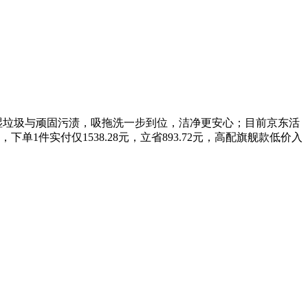
对干湿垃圾与顽固污渍，吸拖洗一步到位，洁净更安心；目前京东活
，下单1件实付仅1538.28元，立省893.72元，高配旗舰款低价入