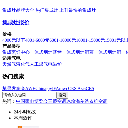
集成灶品牌大全
热门集成灶
上升最快的集成灶
集成灶报价
价格
4000元以下
4001-6000元
6001-10000元
10001-15000元
15001元以
产品类型
集成烹饪中心
一体式烟灶蒸烤
一体式烟灶消蒸
一体式烟灶消
一
适用气电
天然气
液化气
人工煤气
电磁炉
热门搜索
苹果发布会
AWE
Chinajoy
IFA
mwc
CES Asia
CES
热词：
中国家电博览会
三菱空调
冰箱
海尔洗衣机
空调
24小时热文
本周热评