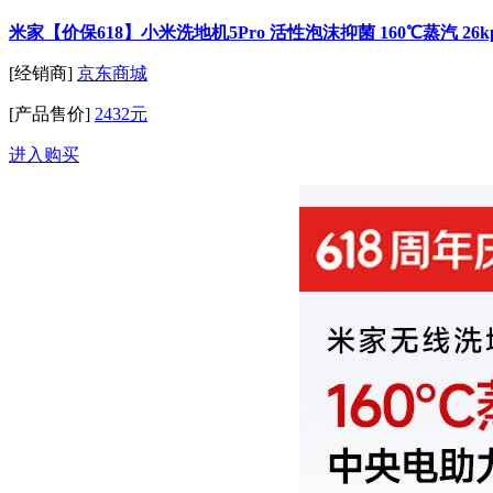
米家【价保618】小米洗地机5Pro 活性泡沫抑菌 160℃蒸汽 26
[经销商]
京东商城
[产品售价]
2432元
进入购买