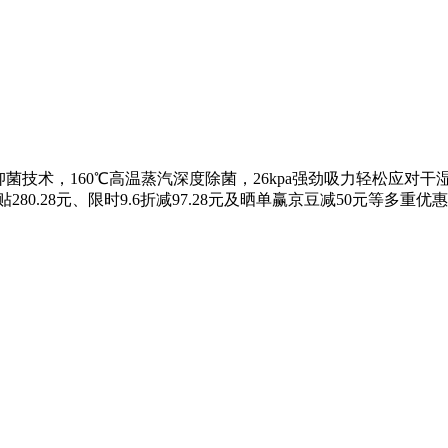
抑菌技术，160℃高温蒸汽深度除菌，26kpa强劲吸力轻松应
280.28元、限时9.6折减97.28元及晒单赢京豆减50元等多重优惠