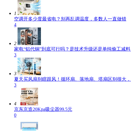
1
空调开多少度最省电？别再乱调温度，多数人一直做错
4
2
家电“铝代铜”到底可行吗？是技术升级还是单纯偷工减料
3
3
夏天买风扇别瞎跟风！循环扇、落地扇、塔扇区别很大，
3
4
京东京造20Kpa吸尘器99.5元
0