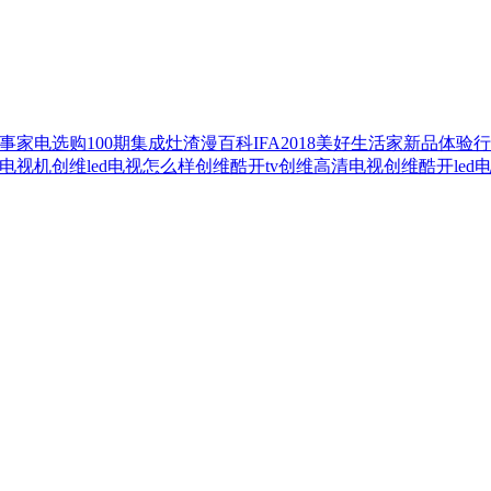
事
家电选购100期
集成灶
渣漫百科
IFA2018
美好生活家
新品体验
行
d电视机
创维led电视怎么样
创维酷开tv
创维高清电视
创维酷开led