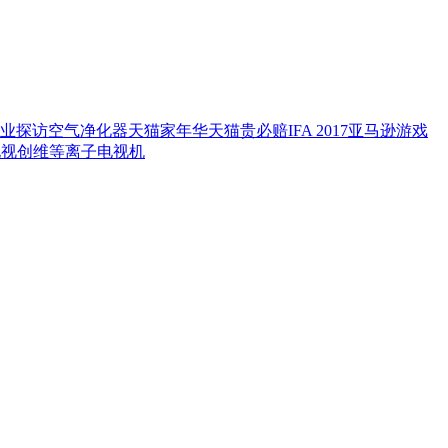
业探访
空气净化器
天猫家年华
天猫贵必赔
IFA 2017
亚马逊
游戏
电视
创维等离子电视机