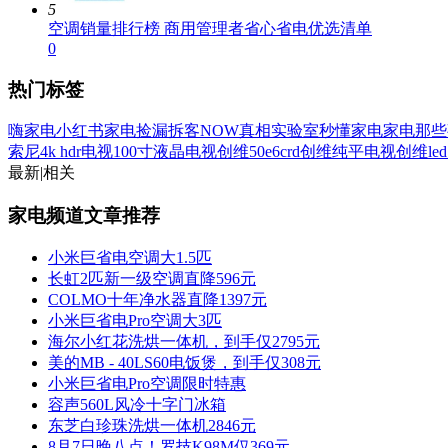
5
空调销量排行榜 商用管理者省心省电优选清单
0
热门标签
嗨家电
小红书
家电捡漏
拆客NOW
真相实验室
秒懂家电
家电那些
索尼4k hdr电视
100寸液晶电视
创维50e6crd
创维纯平电视
创维le
最新
|
相关
家电频道文章推荐
小米巨省电空调大1.5匹
长虹2匹新一级空调直降596元
COLMO十年净水器直降1397元
小米巨省电Pro空调大3匹
海尔小红花洗烘一体机，到手仅2795元
美的MB - 40LS60电饭煲，到手仅308元
小米巨省电Pro空调限时特惠
容声560L风冷十字门冰箱
东芝白珍珠洗烘一体机2846元
8月7日晚八点！罗技K98M仅369元