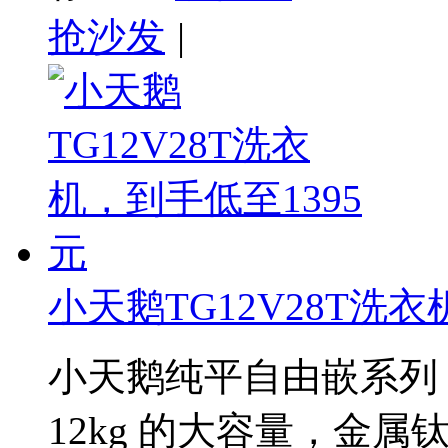
抢沙发
|
小天鹅TG12V28T洗衣
小天鹅纯平自由嵌系列 T
12kg 的大容量，金