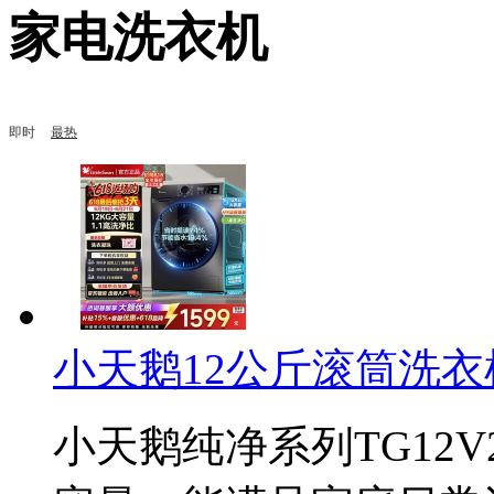
家电洗衣机
即时
最热
小天鹅12公斤滚筒洗衣机
小天鹅纯净系列TG12