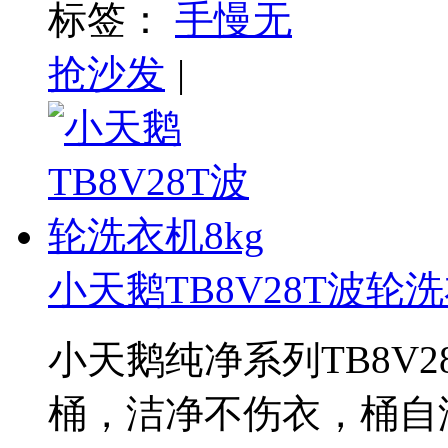
标签：
手慢无
抢沙发
|
小天鹅TB8V28T波轮洗
小天鹅纯净系列TB8V2
桶，洁净不伤衣，桶自