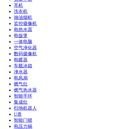
耳机
洗衣机
抽油烟机
监控摄像机
电热水器
电饭煲
一体电脑
空气净化器
数码摄像机
电暖器
车载冰箱
净水器
电风扇
燃气灶
燃气热水器
智能手环
集成灶
扫地机器人
U盘
智能门锁
电压力锅