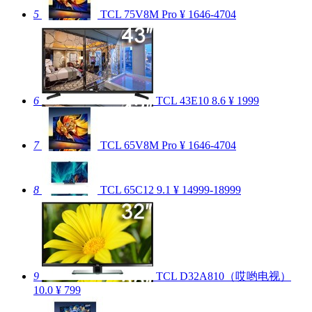
5
TCL 75V8M Pro
¥ 1646-4704
6
TCL 43E10
8.6
¥ 1999
7
TCL 65V8M Pro
¥ 1646-4704
8
TCL 65C12
9.1
¥ 14999-18999
9
TCL D32A810（哎哟电视）
10.0
¥ 799