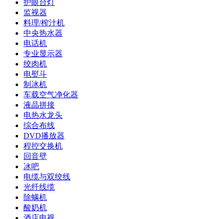
护眼台灯
监视器
料理/榨汁机
中央热水器
电话机
专业显示器
绞肉机
电熨斗
制冰机
车载空气净化器
液晶拼接
电热水龙头
综合布线
DVD播放器
程控交换机
回音壁
冰吧
电缆与双绞线
光纤线缆
除螨机
酸奶机
酒店电视