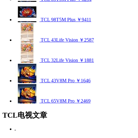
TCL 98T5M Plus
￥9411
TCL 43Life Vision
￥2587
TCL 32Life Vision
￥1881
TCL 43V8M Pro
￥1646
TCL 65V8M Pro
￥2469
TCL电视文章