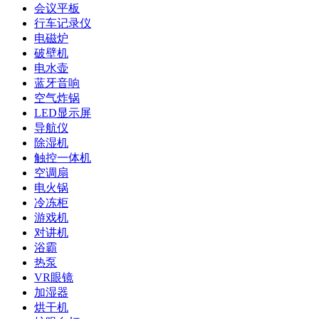
会议平板
行车记录仪
电磁炉
破壁机
电水壶
蓝牙音响
空气炸锅
LED显示屏
导航仪
除湿机
触控一体机
空调扇
电火锅
冷冻柜
游戏机
对讲机
浴霸
热泵
VR眼镜
加湿器
烘干机