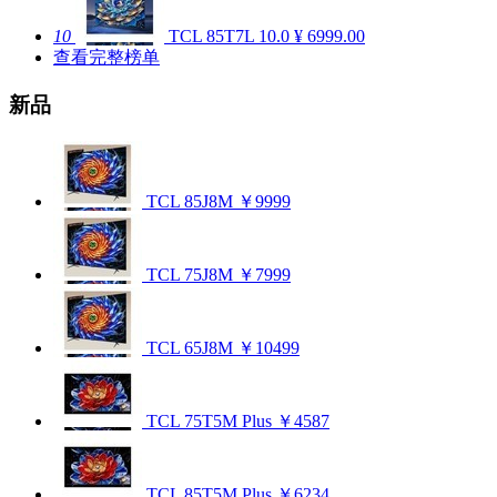
10
TCL 85T7L
10.0
¥ 6999.00
查看完整榜单
新品
TCL 85J8M
￥9999
TCL 75J8M
￥7999
TCL 65J8M
￥10499
TCL 75T5M Plus
￥4587
TCL 85T5M Plus
￥6234