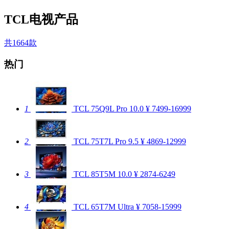
TCL电视产品
共1664款
热门
1
TCL 75Q9L Pro
10.0
¥ 7499-16999
2
TCL 75T7L Pro
9.5
¥ 4869-12999
3
TCL 85T5M
10.0
¥ 2874-6249
4
TCL 65T7M Ultra
¥ 7058-15999