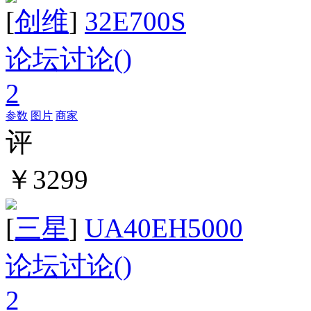
[
创维
]
32E700S
论坛讨论(
)
2
参数
图片
商家
评
￥3299
[
三星
]
UA40EH5000
论坛讨论(
)
2