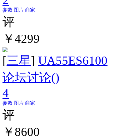
参数
图片
商家
评
￥4299
[
三星
]
UA55ES6100
论坛讨论(
)
4
参数
图片
商家
评
￥8600