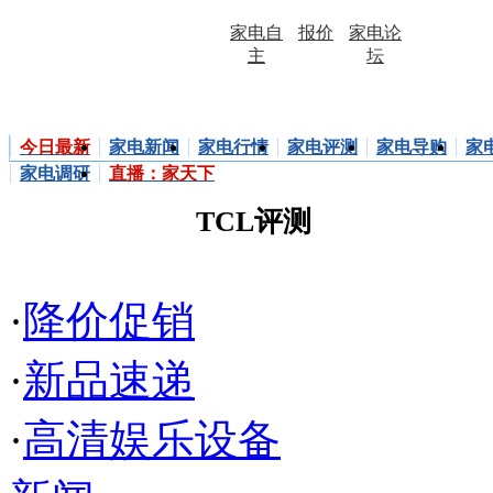
家电自
报价
家电论
主
坛
电视
空调
冰箱
洗衣机
厨卫
家庭影院
今日最新
家电新闻
家电行情
家电评测
家电导购
家
家电调研
直播：家天下
TCL评测
·
降价促销
·
新品速递
·
高清娱乐设备