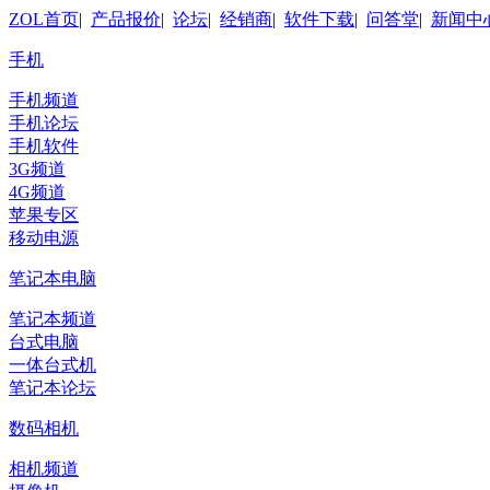
ZOL首页
|
产品报价
|
论坛
|
经销商
|
软件下载
|
问答堂
|
新闻中
手机
手机频道
手机论坛
手机软件
3G频道
4G频道
苹果专区
移动电源
笔记本电脑
笔记本频道
台式电脑
一体台式机
笔记本论坛
数码相机
相机频道