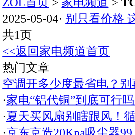
ZOL首页
>
家电频道
>
T
2025-05-04
·
别只看价格 
共1页
<<返回家电频道首页
热门文章
空调开多少度最省电？别
·
家电“铝代铜”到底可行
·
夏天买风扇别瞎跟风！
·
京东京造20Kpa吸尘器99