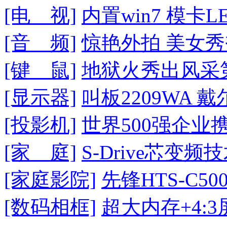
[电 视]
内置win7 模
[音 频]
惊艳外拍 美女秀
[键 鼠]
地狱火秀出风采
[显示器]
叫板2209WA 
[投影机]
世界500强企业
[家 庭]
S-Drive芯变频
[家庭影院]
先锋HTS-C5
[数码相框]
超大内存+4: