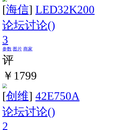
[
海信
]
LED32K200
论坛讨论(
)
3
参数
图片
商家
评
￥1799
[
创维
]
42E750A
论坛讨论(
)
2