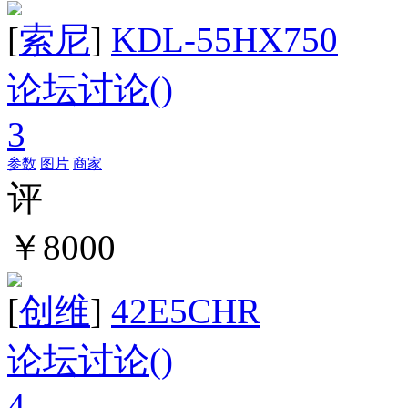
[
索尼
]
KDL-55HX750
论坛讨论(
)
3
参数
图片
商家
评
￥8000
[
创维
]
42E5CHR
论坛讨论(
)
4