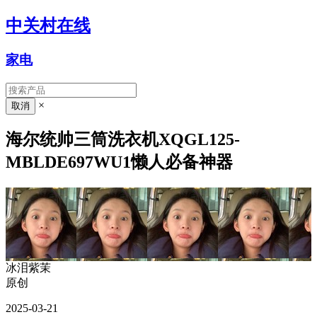
中关村在线
家电
×
海尔统帅三筒洗衣机XQGL125-
MBLDE697WU1懒人必备神器
冰泪紫茉
原创
2025-03-21