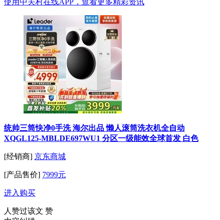
使用中关村在线APP，查看更多精彩资讯
统帅三筒快净0手洗 海尔出品 懒人滚筒洗衣机全自动
XQGL125-MBLDE697WU1 分区一级能效全球首发 白色
[经销商]
京东商城
[产品售价]
7999元
进入购买
人赞过该文
赞