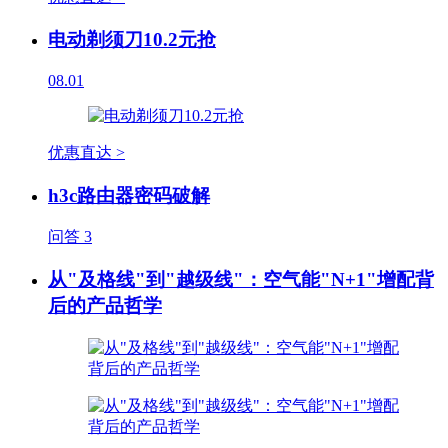
电动剃须刀10.2元抢
08.01
优惠直达 >
h3c路由器密码破解
问答
3
从"及格线"到"越级线"：空气能"N+1"增配背
后的产品哲学