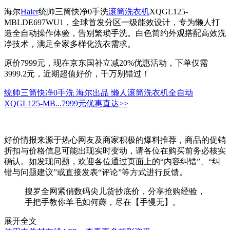
海尔
Haier
统帅三筒快净0手洗
滚筒洗衣机
XQGL125-
MBLDE697WU1，全球首发分区一级能效设计，专为懒人打
造全自动操作体验，告别繁琐手洗。白色简约外观搭配高效洗
净技术，满足全家多样化洗衣需求。
原价7999元，现在京东国补立减20%优惠活动，下单仅需
3999.2元，近期超值好价，千万别错过！
统帅三筒快净0手洗 海尔出品 懒人滚筒洗衣机全自动
XQGL125-MB...
7999元
优惠直达>>
好价情报来源于热心网友及商家积极的爆料推荐，商品的促销
折扣与价格信息可能出现实时变动，请各位在购买前务必核实
确认。如发现问题，欢迎各位通过页面上的“内容纠错”、“纠
错与问题建议”或直接发表“评论”等方式进行反馈。
搜罗全网紧俏数码尖儿货抄底价，分享抢购经验，
手把手教你羊毛如何薅，尽在【手慢无】。
展开全文