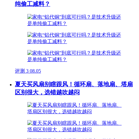
纯偷工减料？
评测
3
08.05
夏天买风扇别瞎跟风！循环扇、落地扇、塔扇
区别很大，选错越吹越闷