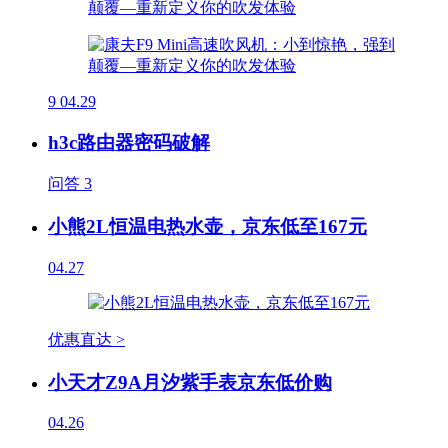
9
04.29
h3c路由器密码破解
问答
3
小熊2L恒温电热水壶，京东低至167元
04.27
优惠直达 >
小天才Z9A月汐紫手表京东低价购
04.26