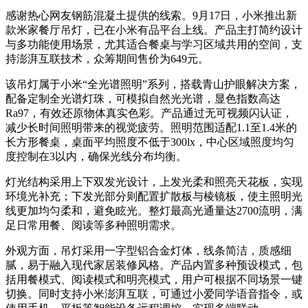
感谢热心网友钢筋混凝土提供的线索。9月17日，小米推出新
款米家餐厅吊灯，已在小米有品平台上线。产品主打简约设计
与多功能使用场景，尤其适合餐桌与学习区域共用的空间，支
持澎湃互联技术，众筹期间售价为649元。
该吊灯属于小米“全光谱照明”系列，搭载青山护眼解决方案，
配备定制全光谱灯珠，可模拟自然光光谱，显色指数高达
Ra97，有效还原物体真实色彩。产品通过无可视频闪认证，
减少长时间照明带来的视觉疲劳。照明范围适配1.1至1.4米的
长方形餐桌，桌面平均照度不低于300lx，中心区域照度均匀
度控制在3以内，确保光线分布均衡。
灯光结构采用上下双发光设计，上发光柔和照亮天花板，实现
环境光补充；下发光部分则配置扩散板与棱镜板，使主照明光
线更加均匀柔和，避免眩光。整灯最高光通量达2700流明，满
足日常用餐、阅读等多种照明需求。
外观方面，吊灯采用一字型铝合金灯体，线条简洁，质感细
腻，易于融入现代家居装修风格。产品内置多种预设模式，包
括用餐模式、阅读模式和明亮模式，用户可根据不同场景一键
切换。同时支持小米澎湃互联，可通过小爱同学语音指令，或