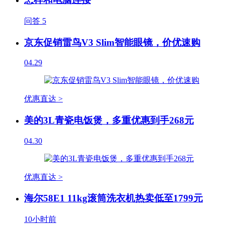
问答
5
京东促销雷鸟V3 Slim智能眼镜，价优速购
04.29
优惠直达 >
美的3L青瓷电饭煲，多重优惠到手268元
04.30
优惠直达 >
海尔58E1 11kg滚筒洗衣机热卖低至1799元
10小时前