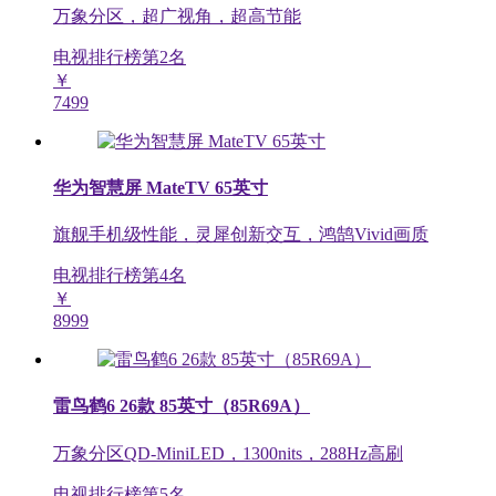
万象分区，超广视角，超高节能
电视排行榜第
2
名
￥
7499
华为智慧屏 MateTV 65英寸
旗舰手机级性能，灵犀创新交互，鸿鹄Vivid画质
电视排行榜第
4
名
￥
8999
雷鸟鹤6 26款 85英寸（85R69A）
万象分区QD-MiniLED，1300nits，288Hz高刷
电视排行榜第
5
名