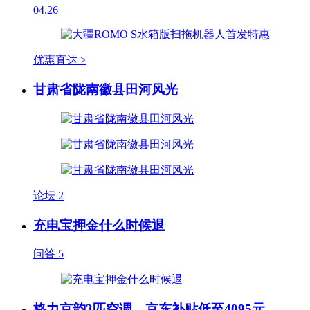
04.26
优惠直达 >
甘肃省陇南徽县田河风光
论坛
2
充电宝押金什么时候退
问答
5
格力京韵3匹空调，京东补贴低至4095元