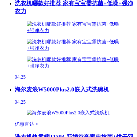
洗衣机哪款好推荐 家有宝宝需抗菌+低噪+强净
衣力
04.25
海尔麦浪W5000Plus2.0嵌入式洗碗机
04.25
优惠直达 >
洗衣机热卖榜TOP4 新婚首套家电抗菌+烘干双