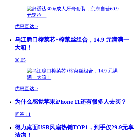
优惠直达 >
乌江脆口榨菜芯+榨菜丝组合，14.9 元满满一
大箱！
08.05
优惠直达 >
为什么感觉苹果iPhone 11还有很多人去买？
问答
11
得力桌面USB风扇热销TOP1，到手仅29.9元享
清凉！