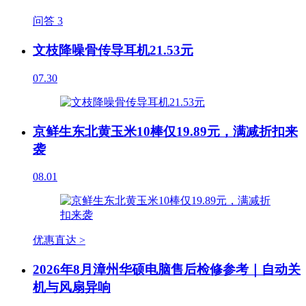
问答
3
文枝降噪骨传导耳机21.53元
07.30
京鲜生东北黄玉米10棒仅19.89元，满减折扣来
袭
08.01
优惠直达 >
2026年8月漳州华硕电脑售后检修参考｜自动关
机与风扇异响