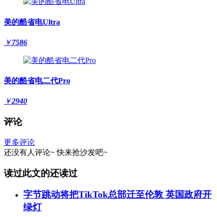
美的酷省电Ultra
￥
7586
美的酷省电二代Pro
￥
2940
评论
更多评论
还没有人评论~
快来
抢沙发
吧~
读过此文的还读过
字节跳动将把TikTok总部迁至伦敦 英国政府开
绿灯