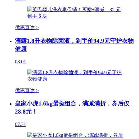
优惠直达 >
滴露1.8升衣物除菌液，到手价94.9元守护衣物
健康
08.01
优惠直达 >
皇家小虎1.6kg蛋挞组合，满减满折，券后仅
28.8元！
07.31