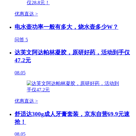
优惠直达 >
电水壶功率一般有多大，烧水壶多少W？
问答
5
达芙文阿达帕林凝胶，原研好药，活动到手仅
47.2元
08.05
优惠直达 >
舒适达300g成人牙膏套装，京东自营69.9元速
抢！
08.05