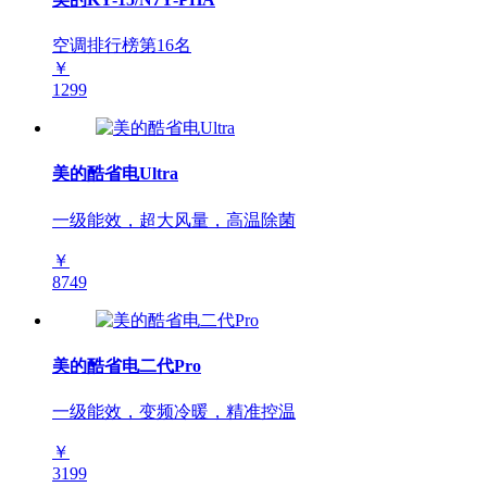
空调排行榜第
16
名
￥
1299
美的酷省电Ultra
一级能效，超大风量，高温除菌
￥
8749
美的酷省电二代Pro
一级能效，变频冷暖，精准控温
￥
3199