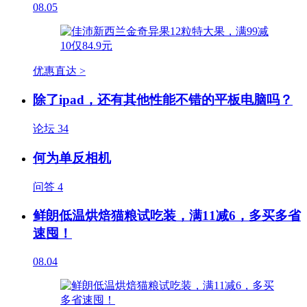
08.05
优惠直达 >
除了ipad，还有其他性能不错的平板电脑吗？
论坛
34
何为单反相机
问答
4
鲜朗低温烘焙猫粮试吃装，满11减6，多买多省
速囤！
08.04