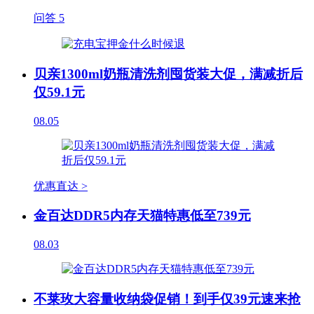
问答
5
贝亲1300ml奶瓶清洗剂囤货装大促，满减折后
仅59.1元
08.05
优惠直达 >
金百达DDR5内存天猫特惠低至739元
08.03
不莱玫大容量收纳袋促销！到手仅39元速来抢