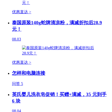
优惠直达 >
泰国原装140g蛇牌清凉粉，满减折扣后28.9
元！
08.03
优惠直达 >
怎样和电脑连接
问答
5
英氏婴儿洗衣皂促销！买赠+满减，35 元到手
6 块
08.04