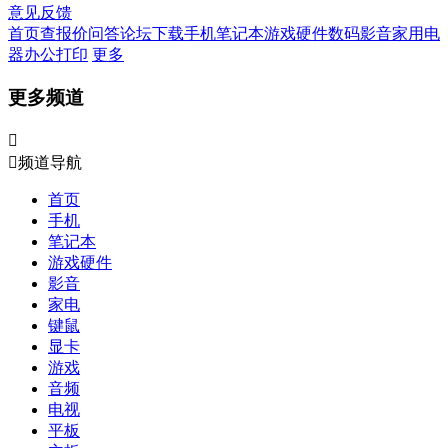
意见反馈
首页
查报价
问答
论坛
下载
手机
笔记本
游戏硬件
数码影音
家用电
器
办公打印
更多
更多频道


频道导航
首页
手机
笔记本
游戏硬件
影音
家电
键鼠
显卡
游戏
音频
电视
平板