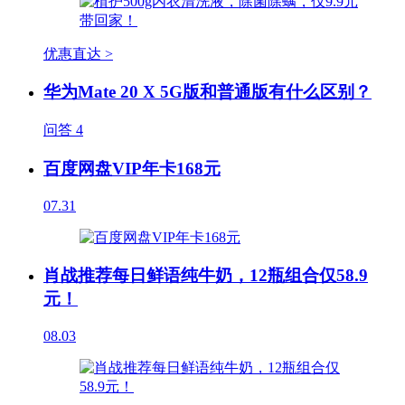
优惠直达 >
华为Mate 20 X 5G版和普通版有什么区别？
问答
4
百度网盘VIP年卡168元
07.31
肖战推荐每日鲜语纯牛奶，12瓶组合仅58.9
元！
08.03