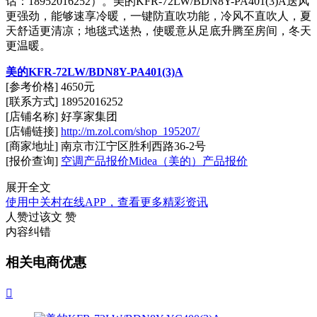
话：18952016252）。美的KFR-72LW/BDN8Y-PA401(3)A送风
更强劲，能够速享冷暖，一键防直吹功能，冷风不直吹人，夏
天舒适更清凉；地毯式送热，使暖意从足底升腾至房间，冬天
更温暖。
美的KFR-72LW/BDN8Y-PA401(3)A
[参考价格] 4650元
[联系方式] 18952016252
[店铺名称] 好享家集团
[店铺链接]
http://m.zol.com/shop_195207/
[商家地址] 南京市江宁区胜利西路36-2号
[报价查询]
空调产品报价
Midea（美的）产品报价
展开全文
使用中关村在线APP，查看更多精彩资讯
人赞过该文
赞
内容纠错
相关电商优惠
