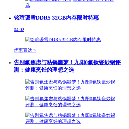
铭瑄瑷雪DDR5 32GB内存限时特惠
04.02
优惠直达 >
告别氟焦虑与粘锅噩梦！九阳0氟钛瓷炒锅评
测：健康烹饪的理想之选