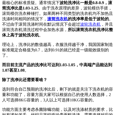
最核心的标准质疑。通常情况下
波轮洗净比一般是0.8-0.9，滚
筒洗净比是1.03-1.25
。由于洗衣原理的差异，波轮模仿手搓，
滚筒模仿洗衣棒锤打。如果两种不同类型的洗衣机均不加热且
洗涤时间相同的情况下，
滚筒洗衣机
的洗净率是低于波轮的
。
不过由于滚筒洗涤时间在默认情况下会超过
波轮洗衣机
，并且
滚筒洗衣机清洗过程中会加热水源，
所以滚筒洗衣机洗净比整
体上高于波轮洗衣机
。
理论上，洗净比的数值越高，衣服洗得越干净，我国国家制造
标准规定合格值为0.7，达到0.91的就已经是一级能效级别的
了。
而目前主流产品的洗净比可达到1.03-1.05，中高端产品能达到
1.07甚至1.08
。
除了洗净比还需要看啥？
选到符合自己预期的洗净比后，剩下的就是关注下洗衣机的容
量和功能了，容量方面大家可以根据自己的使用人数选择，2
人可选择8KG容量的，3人以上可选择10KG容量的。
功能方面主要考虑杀菌除螨功能，以及对洗涤材质的要求，比
如有诸如羊毛、丝织品等特殊珍贵面料洗涤，需要选择对应的