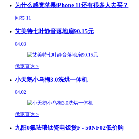
为什么感觉苹果iPhone 11还有很多人去买？
问答
11
艾美特七叶静音落地扇90.15元
04.03
优惠直达 >
小天鹅小乌梅3.0洗烘一体机
04.02
优惠直达 >
九阳0氟珐琅钛瓷电饭煲F - 50NF02低价购