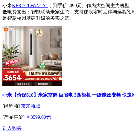
小米
KFR-72LW/N1A1
，到手价5099元。作为大空间主力机型
低电费支出；智能联动米家生态，支持课表定时启停与远程预
是智慧校园基建升级的务实之选。
小米【价保618】米家空调 巨省电 3匹柜机 一级能效变频 快速冷暖 
[经销商]
京东商城
[产品售价]
￥3599.00元
进入购买