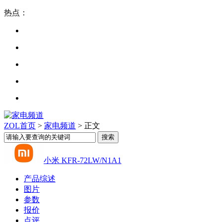
热点：
ZOL首页
>
家电频道
> 正文
小米 KFR-72LW/N1A1
产品综述
图片
参数
报价
点评