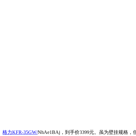
格力KFR-35GW/
NhAe1BAj，到手价3399元。虽为壁挂