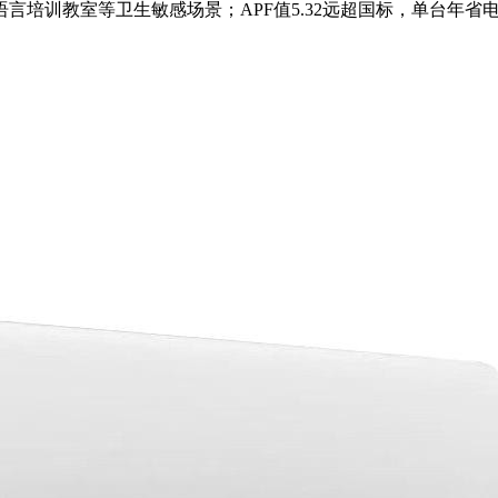
培训教室等卫生敏感场景；APF值5.32远超国标，单台年省