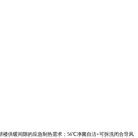
季教研楼供暖间隙的应急制热需求；56℃净菌自洁+可拆洗闭合导风