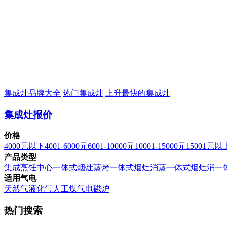
集成灶品牌大全
热门集成灶
上升最快的集成灶
集成灶报价
价格
4000元以下
4001-6000元
6001-10000元
10001-15000元
15001元以
产品类型
集成烹饪中心
一体式烟灶蒸烤
一体式烟灶消蒸
一体式烟灶消
一
适用气电
天然气
液化气
人工煤气
电磁炉
热门搜索