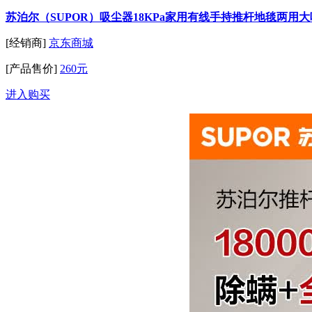
苏泊尔（SUPOR）吸尘器18KPa家用有线手持推杆地毯两用
[经销商]
京东商城
[产品售价]
260元
进入购买