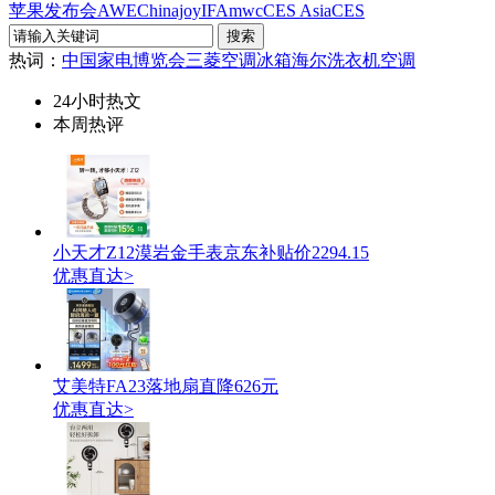
苹果发布会
AWE
Chinajoy
IFA
mwc
CES Asia
CES
热词：
中国家电博览会
三菱空调
冰箱
海尔洗衣机
空调
24小时热文
本周热评
小天才Z12漠岩金手表京东补贴价2294.15
优惠直达>
艾美特FA23落地扇直降626元
优惠直达>