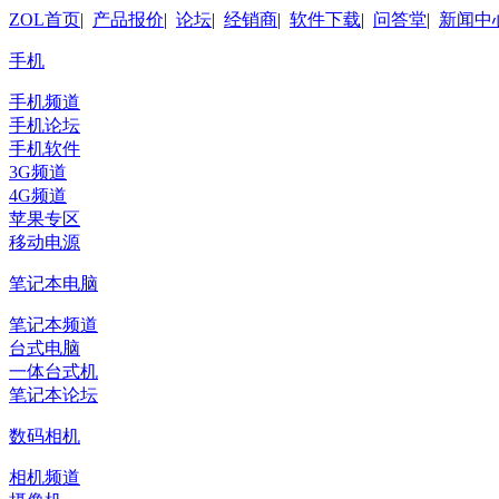
ZOL首页
|
产品报价
|
论坛
|
经销商
|
软件下载
|
问答堂
|
新闻中
手机
手机频道
手机论坛
手机软件
3G频道
4G频道
苹果专区
移动电源
笔记本电脑
笔记本频道
台式电脑
一体台式机
笔记本论坛
数码相机
相机频道