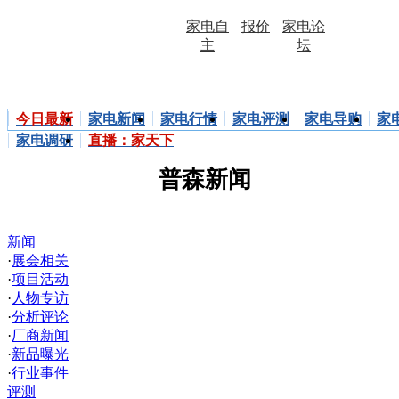
家电自
报价
家电论
主
坛
电视
空调
冰箱
洗衣机
厨卫
家庭影院
今日最新
家电新闻
家电行情
家电评测
家电导购
家
家电调研
直播：家天下
普森新闻
新闻
·
展会相关
·
项目活动
·
人物专访
·
分析评论
·
厂商新闻
·
新品曝光
·
行业事件
评测