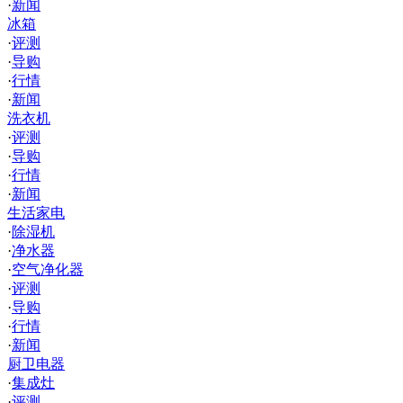
·
新闻
冰箱
·
评测
·
导购
·
行情
·
新闻
洗衣机
·
评测
·
导购
·
行情
·
新闻
生活家电
·
除湿机
·
净水器
·
空气净化器
·
评测
·
导购
·
行情
·
新闻
厨卫电器
·
集成灶
·
评测