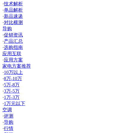
·
技术解析
·
单品解析
·
新品速递
·
对比横测
导购
·
促销资讯
·
产品汇总
·
选购指南
应用互联
·
应用方案
家电方案推荐
·
10万以上
·
8万-10万
·
5万-8万
·
3万-5万
·
1万-3万
·
1万元以下
空调
·
评测
·
导购
·
行情