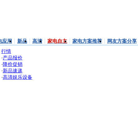
小家电
投影
播放机
电应用
新品
高清
家电自主
家电方案推荐
网友方案分享
行情
·
产品报价
·
降价促销
·
新品速递
·
高清娱乐设备