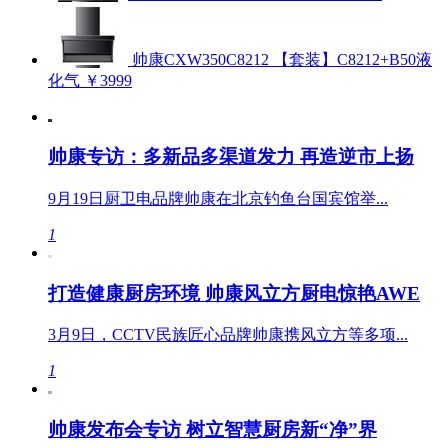
帅康CXW350C8212 【套装】C8212+B50液
化气
￥3999
帅康专访：多新品多渠道发力 再造逆市上扬
9月19日厨卫电品牌帅康在北京钓鱼台国宾馆举...
1
打造健康厨房环境 帅康风立方厨电惊艳AWE
3月9日，CCTV民族匠心品牌帅康携风立方等多项...
1
帅康发布会专访 树立智慧厨房新“净”界