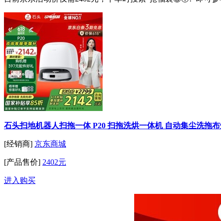
石头扫地机器人扫拖一体 P20 扫拖洗烘一体机 自动集尘洗拖布烘
[经销商]
京东商城
[产品售价]
2402元
进入购买