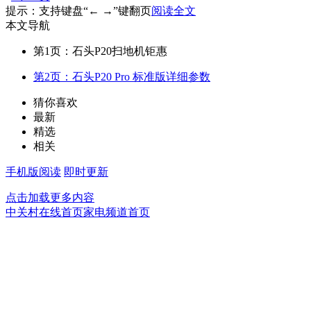
提示：支持键盘“← →”键翻页
阅读全文
本文导航
第1页：石头P20扫地机钜惠
第2页：石头P20 Pro 标准版详细参数
猜你喜欢
最新
精选
相关
手机版阅读
即时更新
点击加载更多内容
中关村在线首页
家电频道首页