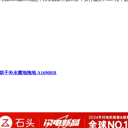
干补水擦地拖地 A1690RR