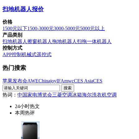
扫地机器人报价
价格
1500元以下
1500-3000元
3000-5000元
5000元以上
产品类别
扫地机器人
擦窗机器人
拖地机器人
扫拖一体机器人
控制方式
APP控制
机械式
遥控式
热门搜索
苹果发布会
AWE
Chinajoy
IFA
mwc
CES Asia
CES
热词：
中国家电博览会
三菱空调
冰箱
海尔洗衣机
空调
24小时热文
本周热评