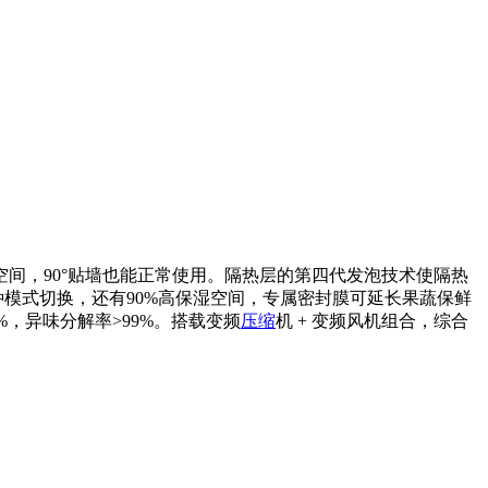
间，90°贴墙也能正常使用。隔热层的第四代发泡技术使隔热
三种模式切换，还有90%高保湿空间，专属密封膜可延长果蔬保鲜
%，异味分解率>99%。搭载变频
压缩
机 + 变频风机组合，综合