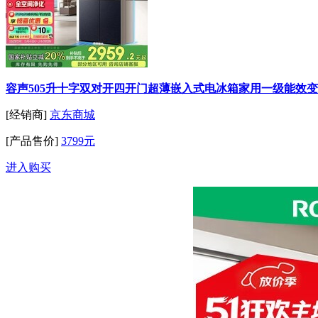
容声505升十字双对开四开门超薄嵌入式电冰箱家用一级能效变频节
[经销商]
京东商城
[产品售价]
3799元
进入购买