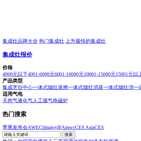
集成灶品牌大全
热门集成灶
上升最快的集成灶
集成灶报价
价格
4000元以下
4001-6000元
6001-10000元
10001-15000元
15001元以
产品类型
集成烹饪中心
一体式烟灶蒸烤
一体式烟灶消蒸
一体式烟灶消
一
适用气电
天然气
液化气
人工煤气
电磁炉
热门搜索
苹果发布会
AWE
Chinajoy
IFA
mwc
CES Asia
CES