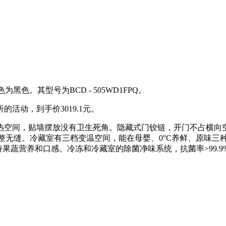
为黑色。其型号为BCD - 505WD1FPQ。
折的活动，到手价3019.1元。
空间，贴墙摆放没有卫生死角。隐藏式门铰链，开门不占横向空
外观平整无缝。冷藏室有三档变温空间，能在母婴、0°C养鲜、原味
持果蔬营养和口感。冷冻和冷藏室的除菌净味系统，抗菌率>99.9