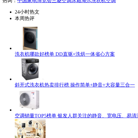
热词：
中国家电博览会
三菱空调
冰箱
海尔洗衣机
空调
24小时热文
本周热评
洗衣机哪款好榜单 DD直驱+洗烘一体省心方案
斜开式洗衣机热卖排行榜 操作简单+静音+大容量三合一
空调销量TOP5榜单 银发人群关注的静音、宽电压、易清