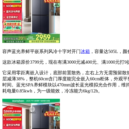
容声蓝光养鲜平嵌系列风冷十字对开门
冰箱
，容量达505L，颜色
这款冰箱原价3799元，现在有满3000元减400元、满1000元打9
它采用零距离嵌入设计，底部前置散热，左右上方无需预留散热
层减薄38%，整机60cm含门厚度能完全嵌入60cm柜体，
时间。蓝光SPA养鲜模块以470mm波长蓝光模拟光合作用，维
耗电量0.85kwh，为一级能效，冷冻能力6kg/12h。