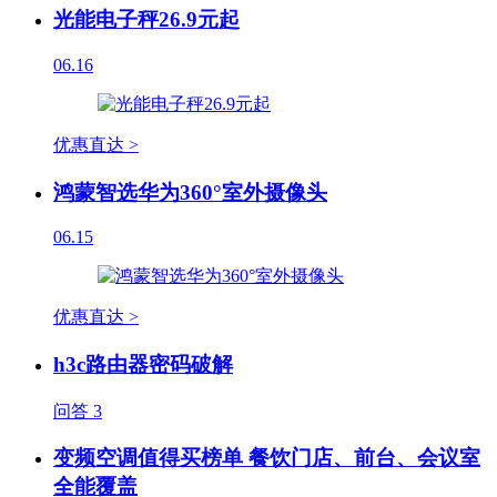
光能电子秤26.9元起
06.16
优惠直达 >
鸿蒙智选华为360°室外摄像头
06.15
优惠直达 >
h3c路由器密码破解
问答
3
变频空调值得买榜单 餐饮门店、前台、会议室
全能覆盖