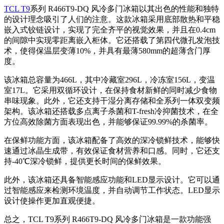
TCL T9
系列 R466T9-DQ 风冷多门冰箱以其出色的性能和独特
的设计理念吸引了人们的注意。这款冰箱采用底部散热和平稳
嵌入式铰链设计，实现了完全齐平的视觉效果，并且在0.4cm
的间隙中实现零距离嵌入柜体。它还搭载了第四代微孔发泡技
术，使得保温层变薄10%，并具有最薄580mm的超薄含门厚
度。
该冰箱总容量为466L，其中冷藏室296L，冷冻室156L，变温
室17L。它采用双循环设计，在保持食材新鲜的同时减少食物
串味现象。此外，它还支持干湿分离存储和全系列一体双变频
架构。该冰箱还搭载多点离子杀菌和T-fresh冷抑菌技术，在全
方位高效除菌方面表现出色，并能够保证99.99%的杀菌率。
在保鲜功能方面，该冰箱配备了高效的深冷锁鲜技术，能够快
速通过冰晶生成带，有效保证食材营养和口感。同时，它还支
持-40℃深冷锁鲜，提供更长时间的保鲜效果。
此外，该冰箱还具备智能感应功能和LED显示设计。它可以通
过智能感应来检测环境温度，并自动调节工作状态。LED显示
设计使操作更加直观便捷。
总之，TCL T9系列 R466T9-DQ 风冷多门冰箱是一款功能强