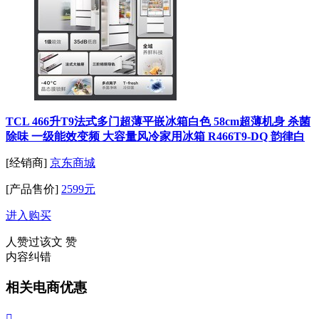
TCL 466升T9法式多门超薄平嵌冰箱白色 58cm超薄机身 杀菌
除味 一级能效变频 大容量风冷家用冰箱 R466T9-DQ 韵律白
[经销商]
京东商城
[产品售价]
2599元
进入购买
人赞过该文
赞
内容纠错
相关电商优惠
