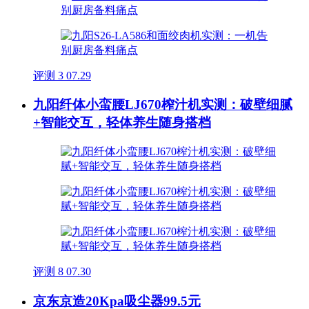
评测
3
07.29
九阳纤体小蛮腰LJ670榨汁机实测：破壁细腻
+智能交互，轻体养生随身搭档
评测
8
07.30
京东京造20Kpa吸尘器99.5元