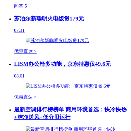
问答
5
苏泊尔新聪明火电饭煲179元
07.31
优惠直达 >
LISM办公椅多功能，京东特惠仅49.6元
08.01
优惠直达 >
最新空调排行榜榜单 商用环境首选：快冷快热
+洁净送风+低分贝运行