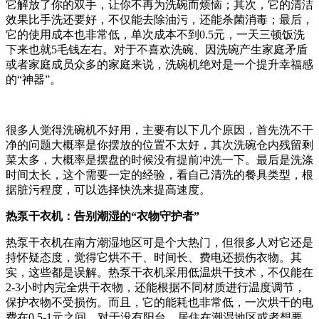
它解放了你的双手，让你不再为洗碗而烦恼；其次，它的清洁
效果比手洗还要好，不仅能去除油污，还能杀菌消毒；最后，
它的使用成本也非常低，单次成本不到0.5元，一天三顿饭洗
下来也就5毛钱左右。对于不喜欢洗碗、因洗碗产生家庭矛盾
或者家庭成员众多的家庭来说，洗碗机绝对是一个提升幸福感
的“神器”。
很多人觉得洗碗机不好用，主要有以下几个原因，首先洗不干
净的问题大概率是你摆放的位置不太好，其次洗碗仓内残留剩
菜太多，大概率是摆盘的时候没有提前冲洗一下。最后是洗涤
时间太长，这个需要一定的经验，看自己清洗的餐具类型，根
据脏污程度，可以选择快洗来提高速度。
热泵干衣机：告别潮湿的“衣物守护者”
热泵干衣机在南方潮湿地区可是个大热门，但很多人对它还是
持怀疑态度，觉得它烘不干、时间长、费电还损伤衣物。其
实，这些都是误解。热泵干衣机采用低温烘干技术，不仅能在
2-3小时内完全烘干衣物，还能根据不同材质进行温度调节，
保护衣物不受损伤。而且，它的能耗也非常低，一次烘干的电
费在0.5-1元之间。对于没有阳台、居住在潮湿地区或者想要