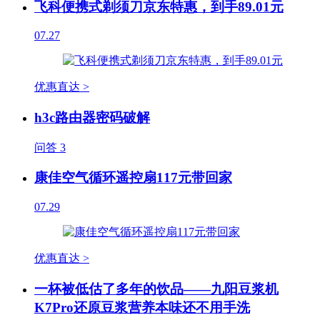
飞科便携式剃须刀京东特惠，到手89.01元
07.27
优惠直达 >
h3c路由器密码破解
问答
3
康佳空气循环遥控扇117元带回家
07.29
优惠直达 >
一杯被低估了多年的饮品——九阳豆浆机
K7Pro还原豆浆营养本味还不用手洗