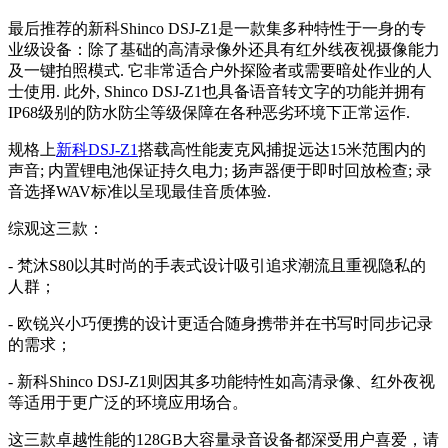
最后推荐的新科Shinco DSJ-Z1是一款集多种特性于一身的专
业级设备：除了基础的高清录像外还具有红外线夜视摄像能力
及一键拍照模式. 它非常适合户外探险者或需要暗处作业的人
士使用. 此外, Shinco DSJ-Z1也具备语音转文字的功能并拥有
IP68级别的防水防尘等级保障在各种恶劣环境下正常运作.
规格上
新科DSJ-Z1
搭载高性能麦克风捕捉远达15米范围内的
声音; 内置锂电池保证持久电力; 扬声器便于即时回放检查; 录
音选择WAV标准以呈现最佳音质体验.
综观这三款：
- 梵沐S80以其时尚的手表式设计吸引追求潮流且重视隐私的
人群；
- 欧锐兴小巧便携的设计更适合随身携带并在书写时同步记录
的需求；
- 新科Shinco DSJ-Z1则因其多功能特性如高清录像、红外夜视
等适用于更广泛的环境应用场合。
这三款卓越性能的128GB大容量录音设备都深受用户喜爱，请