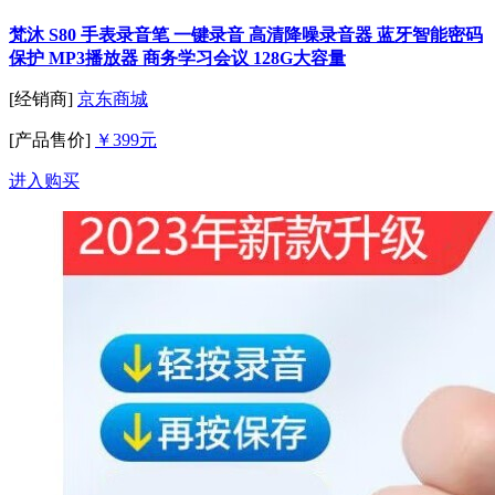
梵沐 S80 手表录音笔 一键录音 高清降噪录音器 蓝牙智能密码
保护 MP3播放器 商务学习会议 128G大容量
[经销商]
京东商城
[产品售价]
￥399元
进入购买