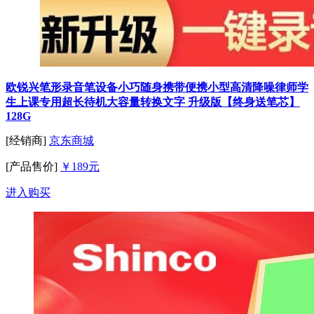
欧锐兴笔形录音笔设备小巧随身携带便携小型高清降噪律师学
生上课专用超长待机大容量转换文字 升级版【终身送笔芯】
128G
[经销商]
京东商城
[产品售价]
￥189元
进入购买