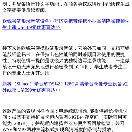
制，并配备语音转文字功能，在商务会议或讲座中能快速生成
文字摘要供后续查阅。
欧锐兴笔形录音笔设备小巧随身携带便携小型高清降噪律师学
生上课...
￥189元
优惠直达>>
接下来是欧锐兴便携型笔形录音笔，它的外形如同一支精巧钢
笔般轻盈易带，在保持出色性能的同时兼顾日常使用的便捷
性。特别值得一提的是欧锐兴的独特边写边录功能——一边做
笔记一边无声无息地进行秘密录制, 对律师、学生或者专注工
作的专业人士尤其适用。
新科（Shinco）录音笔DSJ-Z1 128G高清录音录像专业设备 红
外线夜...
￥599元
优惠直达>>
这款产品的表现同样抢眼：电池续航强劲, 能提供超长待机时
间；虽然不支持扩展卡但内置有64GB内存空间（实际可用可
能为128GB）；并配置内建扬声器方便声音回放检查；兼容
WAV和MP3两种主流格式实现高清晰度的录制与播放。