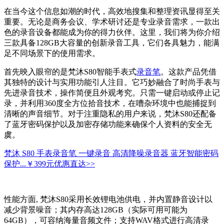
在当今这个信息如潮的时代，高效地搜集和整理资讯显得至关
重要。无论是商务会议、学术研讨还是专业录音需求，一款出
色的录音设备都能成为你的得力伙伴。这里，我们将为你介绍
三款具备128GB大容量的创新录音工具，它们各具魅力，能满
足不同场景下的使用需求。
首先映入眼帘的是梵沐S80智能手表式
录音笔
。这款产品凭借
其独特的设计与实用功能引人注目。它巧妙融合了时尚手表与
先进录音技术，操作简便且外观考究。只需一键启动或停止记
录，并利用360度全方位拾音技术，在嘈杂环境中也能捕捉到
清晰的声音细节。对于注重隐私的用户来说，梵沐S80还配备
了蓝牙密码保护以及加密存储功能来确保个人资料的安全无
虞。
梵沐 S80 手表录音笔 一键录音 高清降噪录音器 蓝牙智能密码
保护...
￥399元
优惠直达>>
性能方面, 梵沐S80采用长效锂电池供电，并内置静音设计以
减少背景噪音；其内存高达128GB（实际可用可能为
64GB），可容纳海量音频文件；支持WAV格式进行高清录