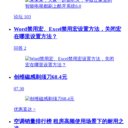
论坛
103
Word禁用宏、Excel禁用宏设置方法，关闭宏
在哪里设置方法？
问答
2
创维磁感剃须刀68.4元
07.30
优惠直达 >
空调销量排行榜 租房高频使用场景下的耐用之