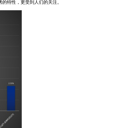
烤的特性，更受到人们的关注。