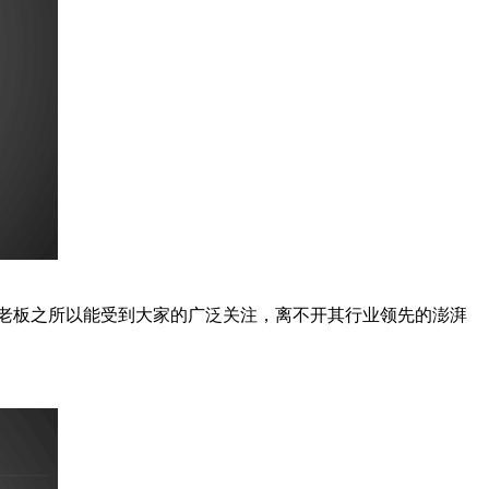
三。老板之所以能受到大家的广泛关注，离不开其行业领先的澎湃