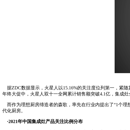
据ZDC数据显示，火星人以15.16%的关注度位列第一，紧随
年终大促中，火星人双十一全网累计销售额突破4.1亿，集成
而作为理想厨房缔造者的森歌，率先在行业内提出了“1个理
代化厨房。
·2021年中国集成灶产品关注比例分布