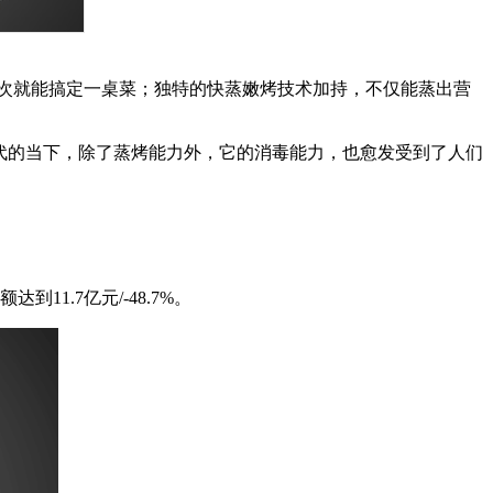
一次就能搞定一桌菜；独特的快蒸嫩烤技术加持，不仅能蒸出营
代的当下，除了蒸烤能力外，它的消毒能力，也愈发受到了人们
11.7亿元/-48.7%。