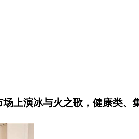
告：市场上演冰与火之歌，健康类