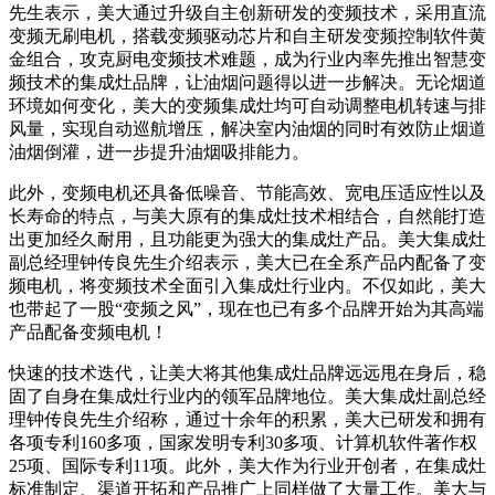
先生表示，美大通过升级自主创新研发的变频技术，采用直流
变频无刷电机，搭载变频驱动芯片和自主研发变频控制软件黄
金组合，攻克厨电变频技术难题，成为行业内率先推出智慧变
频技术的集成灶品牌，让油烟问题得以进一步解决。无论烟道
环境如何变化，美大的变频集成灶均可自动调整电机转速与排
风量，实现自动巡航增压，解决室内油烟的同时有效防止烟道
油烟倒灌，进一步提升油烟吸排能力。
此外，变频电机还具备低噪音、节能高效、宽电压适应性以及
长寿命的特点，与美大原有的集成灶技术相结合，自然能打造
出更加经久耐用，且功能更为强大的集成灶产品。美大集成灶
副总经理钟传良先生介绍表示，美大已在全系产品内配备了变
频电机，将变频技术全面引入集成灶行业内。不仅如此，美大
也带起了一股“变频之风”，现在也已有多个品牌开始为其高端
产品配备变频电机！
快速的技术迭代，让美大将其他集成灶品牌远远甩在身后，稳
固了自身在集成灶行业内的领军品牌地位。美大集成灶副总经
理钟传良先生介绍称，通过十余年的积累，美大已研发和拥有
各项专利160多项，国家发明专利30多项、计算机软件著作权
25项、国际专利11项。此外，美大作为行业开创者，在集成灶
标准制定、渠道开拓和产品推广上同样做了大量工作。美大与