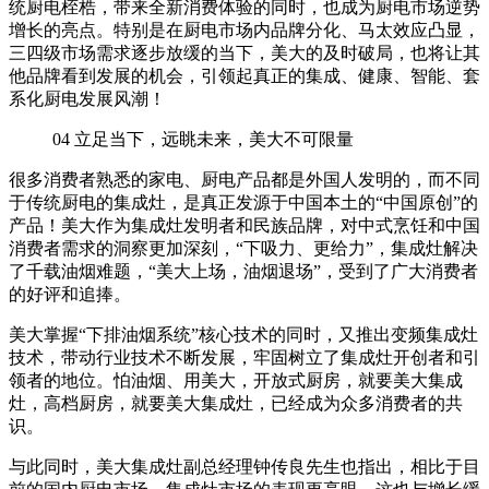
统厨电桎梏，带来全新消费体验的同时，也成为厨电市场逆势
增长的亮点。特别是在厨电市场内品牌分化、马太效应凸显，
三四级市场需求逐步放缓的当下，美大的及时破局，也将让其
他品牌看到发展的机会，引领起真正的集成、健康、智能、套
系化厨电发展风潮！
04
立足当下，远眺未来，美大不可限量
很多消费者熟悉的家电、厨电产品都是外国人发明的，而不同
于传统厨电的集成灶，是真正发源于中国本土的“中国原创”的
产品！美大作为集成灶发明者和民族品牌，对中式烹饪和中国
消费者需求的洞察更加深刻，“下吸力、更给力”，集成灶解决
了千载油烟难题，“美大上场，油烟退场”，受到了广大消费者
的好评和追捧。
美大掌握“下排油烟系统”核心技术的同时，又推出变频集成灶
技术，带动行业技术不断发展，牢固树立了集成灶开创者和引
领者的地位。怕油烟、用美大，开放式厨房，就要美大集成
灶，高档厨房，就要美大集成灶，已经成为众多消费者的共
识。
与此同时，美大集成灶副总经理钟传良先生也指出，相比于目