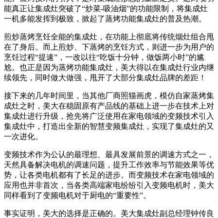
能真正让集成灶突破了“炒菜-吸油烟”的功能限制，将集成灶
一机多能发挥到极致，掀起了蒸烤功能集成灶的普及热潮。
煎炒蒸烤烹饪全能的集成灶，在功能上彻底将传统烟灶组合甩
在了身后。而上煎炒、下蒸烤的烹饪方式，则进一步为用户的
烹饪过程“提速”，一改以往“吃饭十分钟，做饭两小时”的尴
尬。也正是因为蒸烤功能集成灶，美大得以在集成灶行业内继
续领先，同时做大做强，甩开了大部分集成灶品牌的差距！
接下来的几年时间里，当其他厂商照猫画虎，模仿自家蒸烤集
成灶之时，美大在稳固原有产品线的基础上进一步在技术上对
集成灶进行升级，抢先将广泛使用在家电领域的变频技术引入
集成灶中，打造出全新的智慧变频集成灶，实现了集成灶的又
一次进化。
变频技术作为公认的最理想、最具发展前景的调速方式之一，
天然具备解决电机的调速问题，提升工作效率与节能效果等优
势，让各类电机都有了长足的进步。而变频技术在家电领域的
应用也并非首次，当各类高端家电纷纷引入变频电机时，美大
同样看到了变频电机对于厨电的“重要性”。
事实证明，美大的选择是正确的。美大集成灶副总经理钟传良