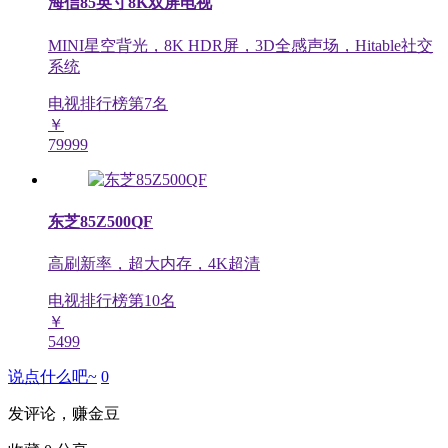
海信85英寸8K双屏电视
MINI星空背光，8K HDR屏，3D全感声场，Hitable社交
系统
电视排行榜第
7
名
￥
79999
东芝85Z500QF
高刷新率，超大内存，4K超清
电视排行榜第
10
名
￥
5499
说点什么吧~
0
发评论，赚金豆