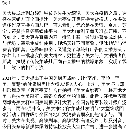
快！
美大集成灶副总经理钟传良先生介绍说，美大在疫情之后，选
择在营销方面全面提速。美大率先开启直播带货模式，在多渠
道多维度直播方面加码。可以看到，无论是在天猫、京东、苏
宁，还是抖音等新媒体平台，美大均做到了每天准点开播。不
仅如此，美大更在直播内容上推陈出新，通过科普集成灶特点
与优势，演示集成灶使用，现场烹饪不同菜肴，迅速贴近与消
费者的距离。色香味俱全，又避免了单纯打广告的直播方式，
培养出了一批忠实的美大粉丝，更拉进了美大与广大消费者的
距离，摆脱了传统集成灶厂商在直播中的枯燥形象，实现了线
上、线下的相互引流！
2021年，美大提出了中国美厨房战略，让“至净、至静、至
美、智慧”的健康厨房理念得以深入人心；此外，美大还与郑
州歌舞剧院《唐宫夜宴》合作拍摄《美大奇妙夜》，将艺术之
美与科技之美融汇，赢得众多粉丝的追捧。此后，还携手齐家
网举办美大杯中国美厨房设计大赛，全国各地家装设计师广泛
参与；而在9月中旬，美大推出的“集成灶发明节”大型终端回
馈活动，同样吸引全国各地广大消费者朋友们热情参与。同
时，美大在央视、高铁列车、高铁站和高速公路，以及抖音、
今日头条等新媒体渠道持续投放美大宣传广告，进一步提高了