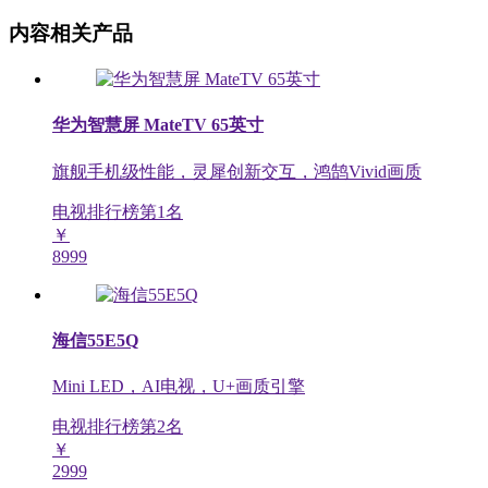
内容相关产品
华为智慧屏 MateTV 65英寸
旗舰手机级性能，灵犀创新交互，鸿鹄Vivid画质
电视排行榜第
1
名
￥
8999
海信55E5Q
Mini LED，AI电视，U+画质引擎
电视排行榜第
2
名
￥
2999