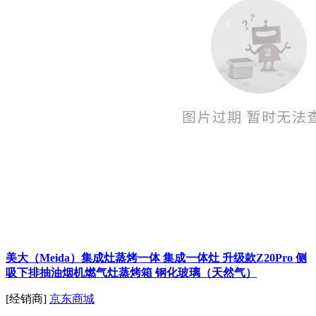
美大（Meida）集成灶蒸烤一体 集成一体灶 升级款Z20Pro 侧
吸下排抽油烟机燃气灶蒸烤箱 钢化玻璃（天然气）
[经销商]
京东商城