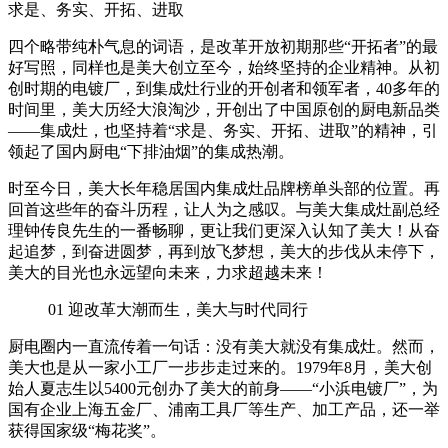
求是、务实、开拓、进取
四个略带纯朴气息的词语，是改革开放初期那些“开拓者”的最
好写照，同样也是美大创立至今，始终坚持的企业精神。从初
创时期的电镀厂，到集成灶行业的开创者和领军者，40多年的
时间里，美大历经大浪淘沙，开创出了中国原创的厨电新品类
——集成灶，也坚持着“求是、务实、开拓、进取”的精神，引
领起了国内厨电“下排油烟”的集成热潮。
时至今日，美大长年稳居国内集成灶品牌榜单头部的位置。再
回首这些年的奋斗历程，让人为之感叹。与美大集成灶副总经
理钟传良先生的一番畅聊，更让我们更深入认知了美大！从奋
起追梦，到奋进圆梦，再到放飞梦想，美大的步伐从未停下，
美大的目光也永远望向未来，力求超越未来！
01
迎改革大潮而生，美大与时代同行
厨电圈内一直流传着一句话：没有美大就没有集成灶。然而，
美大也是从一家小工厂一步步走过来的。1979年8月，美大创
始人夏志生以5400元创办了美大的前身——“小浜电镀厂”，为
国有企业上海五金厂、浦南工具厂等生产、加工产品，还一举
获得国家级“梅花奖”。