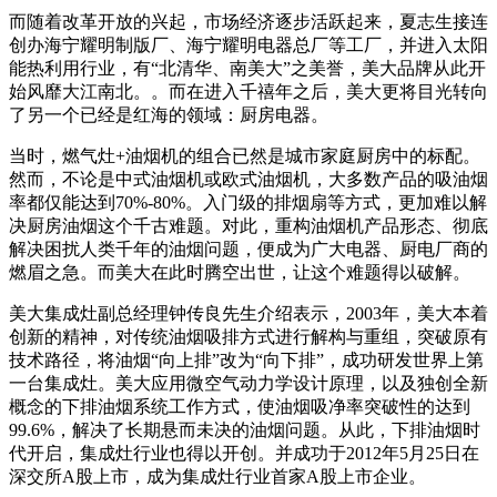
而随着改革开放的兴起，市场经济逐步活跃起来，夏志生接连
创办海宁耀明制版厂、海宁耀明电器总厂等工厂，并进入太阳
能热利用行业，有“北清华、南美大”之美誉，美大品牌从此开
始风靡大江南北。。而在进入千禧年之后，美大更将目光转向
了另一个已经是红海的领域：厨房电器。
当时，燃气灶+油烟机的组合已然是城市家庭厨房中的标配。
然而，不论是中式油烟机或欧式油烟机，大多数产品的吸油烟
率都仅能达到70%-80%。入门级的排烟扇等方式，更加难以解
决厨房油烟这个千古难题。对此，重构油烟机产品形态、彻底
解决困扰人类千年的油烟问题，便成为广大电器、厨电厂商的
燃眉之急。而美大在此时腾空出世，让这个难题得以破解。
美大集成灶副总经理钟传良先生介绍表示，2003年，美大本着
创新的精神，对传统油烟吸排方式进行解构与重组，突破原有
技术路径，将油烟“向上排”改为“向下排”，成功研发世界上第
一台集成灶。美大应用微空气动力学设计原理，以及独创全新
概念的下排油烟系统工作方式，使油烟吸净率突破性的达到
99.6%，解决了长期悬而未决的油烟问题。从此，下排油烟时
代开启，集成灶行业也得以开创。并成功于2012年5月25日在
深交所A股上市，成为集成灶行业首家A股上市企业。