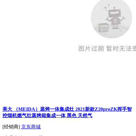
美大 （MEIDA）蒸烤一体集成灶 2021新款Z20proZK挥手智
控烟机燃气灶蒸烤箱集成一体 黑色 天然气
[经销商]
京东商城