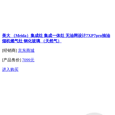
美大 （Meida）集成灶 集成一体灶 无油网设计7XP7pro抽油
烟机燃气灶 钢化玻璃 （天然气）
[经销商]
京东商城
[产品售价]
7099元
进入购买