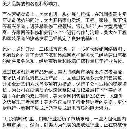
美大品牌的知名度和影响力。
而在营销渠道上，美大也进一步扩展与挖掘，在巩固提高专卖
店渠道优势的同时，大力开拓家电卖场、工程、家装、和下沉
等新兴渠道，进驻精装修工程领域。通过加强与中大型房地产
商、齐家网等装修相关行业企业进行合作与沟通，美大在工程
和家装渠道的快速发展已经奠定了良好的基础！
此外，通过开发一二线城市市场，进一步扩大经销网络版图，
也有效的推进了渠道下沉和终端网点扩展美大已经构建出完整
的销售服务体系，经销商数量和终端门店数量居于行业首位。
通过技术创新与产品升级，美大持续向市场输出消费者喜爱、
市场认可的优秀集成灶产品，并且通过拓展多元化销售渠道、
开拓全新营销方式等多项有力措施，保持了公司业绩的稳定增
长，为公司在疫情后的快速恢复以及后续发展打下坚实的基
础！在此前的双11期间，美大全网销售额超2.5亿元，以飙升
之势展现王者风范！美大不仅展现了行业领导者的身姿，更让
厨电行业看到了集成灶乃至集成厨电市场的巨大潜力。
“后疫情时代”里，厨电行业经历了市场艰难，一些人担忧国内
厨电市场，。然而，以美大为代表的集成灶行业，正在突破传