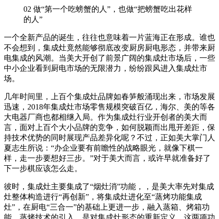
02
做“第一个吃螃蟹的人”，也做“把螃蟹吃出花样
的人”
一个全新产品的诞生，往往也意味着一片蓝海正在形成。谁也
不会想到，集成灶竟然能够彻底改变厨房厨电形态，并带来厨
电集成的风潮。当美大开创了前景广阔的集成灶市场后，一些
中小企业看到厨电市场的无限潜力，纷纷跟风进入集成灶市
场。
几年时间里，上百个集成灶品牌如春笋般涌现出来，市场发展
迅速，2018年集成灶市场零售规模突破百亿，海尔、美的等各
大电器厂商也都相继入局。作为集成灶行业开创者的美大而
言，面对上百个大小品牌的竞争，如何脱颖而出甩开差距，保
持技术优势的同时展现产品差异化呢？不过，正如美大掌门人
夏志生所说：“办企业要有前瞻性的战略眼光，就像下棋一
样，走一步要想好三步。”对于美大而言，或许早就准备好了
下一步棋应该怎么走。
彼时，集成灶主要集成了“烟灶消”功能，，是美大率先对集成
灶整体构造进行“再创新”，将集成灶进化至“蒸烤功能集成
灶”，在厨电“三合一”的基础上更进一步，融入蒸箱、烤箱功
能。蒸烤技术的引入，是对集成灶形态的重新定义。这两项功