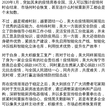
2020年1月，突如其来的疫情席卷全国。没人可以预计疫情何
时会结束、市场何时会恢复，甚至连什么时候重新开工都会是
个未知数。
不过，越是艰难时刻，越要团结一心，美大在疫情期间展现出
了优秀的适应能力。在特殊时期，美大一方面抓安全防疫，成
立了防御领导小组和工作小组，灵活安排员工分批返岗，并未
员工普及防疫知识，提供防疫用品；另一方面，美大还借助自
身硬件优势，紧抓生产建设，率先启用智能化生产线、智能化
冲压线和智能化立体仓库，利用技术优势，提升生产效率！
对于自身，美大积极复工复产；而对于社会，美大同样展现出
了身为一家企业应有的社会责任感！疫情期间，美大向海宁市
慈善总会爱心捐款100万元，同时夏志生携家人爱心捐款110万
元抗击疫情，与全国人民团结一心，同舟共济，共度难关，共
克时艰，坚决打赢这场疫情防控阻击战！
而在疫情渐渐趋于稳定之后，美大则抓住了广大消费者宅家期
间对于烹饪及厨房改造的需求，通过调整渠道结构和产品结
构，深耕智能厨房电器领域，并以多套宣传组合拳重拳出击，
抓紧时间重振市场信心。疫情黑天鹅影响下，若是有更多企业
可以像美大这样主动求变，积极求生，市场必然将恢复得更