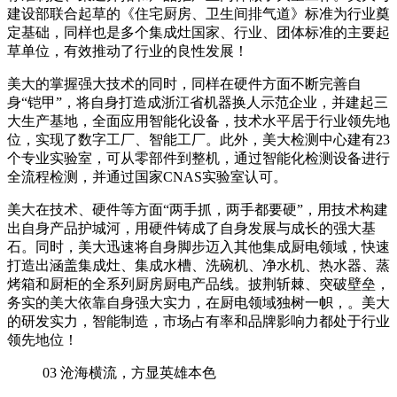
建设部联合起草的《住宅厨房、卫生间排气道》标准为行业奠
定基础，同样也是多个集成灶国家、行业、团体标准的主要起
草单位，有效推动了行业的良性发展！
美大的掌握强大技术的同时，同样在硬件方面不断完善自
身“铠甲”，将自身打造成浙江省机器换人示范企业，并建起三
大生产基地，全面应用智能化设备，技术水平居于行业领先地
位，实现了数字工厂、智能工厂。此外，美大检测中心建有23
个专业实验室，可从零部件到整机，通过智能化检测设备进行
全流程检测，并通过国家CNAS实验室认可。
美大在技术、硬件等方面“两手抓，两手都要硬”，用技术构建
出自身产品护城河，用硬件铸成了自身发展与成长的强大基
石。同时，美大迅速将自身脚步迈入其他集成厨电领域，快速
打造出涵盖集成灶、集成水槽、洗碗机、净水机、热水器、蒸
烤箱和厨柜的全系列厨房厨电产品线。披荆斩棘、突破壁垒，
务实的美大依靠自身强大实力，在厨电领域独树一帜，。美大
的研发实力，智能制造，市场占有率和品牌影响力都处于行业
领先地位！
03
沧海横流，方显英雄本色