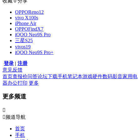
收藏
0
分享
OPPOReno12
vivo X100s
iPhone Air
OPPOFindX7
iQOO Neo9S Pro
三星S25
vivos19
iQOO Neo9S Pro+
登录
|
注册
意见反馈
首页
查报价
问答
论坛
下载
手机
笔记本
游戏硬件
数码影音
家用电
器
办公打印
更多
更多频道


频道导航
首页
手机