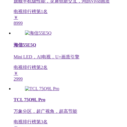
旗舰手机级性能，灵犀创新交互，鸿鹄Vivid画质
电视排行榜第
1
名
￥
8999
海信55E5Q
Mini LED，AI电视，U+画质引擎
电视排行榜第
2
名
￥
2999
TCL 75Q9L Pro
万象分区，超广视角，超高节能
电视排行榜第
3
名