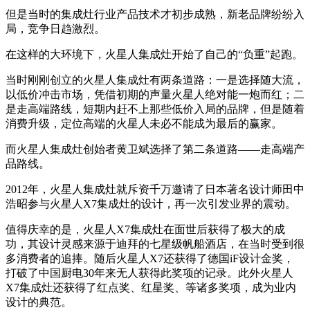
但是当时的集成灶行业产品技术才初步成熟，新老品牌纷纷入
局，竞争日趋激烈。
在这样的大环境下，火星人集成灶开始了自己的“负重”起跑。
当时刚刚创立的火星人集成灶有两条道路：一是选择随大流，
以低价冲击市场，凭借初期的声量火星人绝对能一炮而红；二
是走高端路线，短期内赶不上那些低价入局的品牌，但是随着
消费升级，定位高端的火星人未必不能成为最后的赢家。
而火星人集成灶创始者黄卫斌选择了第二条道路——走高端产
品路线。
2012年，火星人集成灶就斥资千万邀请了日本著名设计师田中
浩昭参与火星人X7集成灶的设计，再一次引发业界的震动。
值得庆幸的是，火星人X7集成灶在面世后获得了极大的成
功，其设计灵感来源于迪拜的七星级帆船酒店，在当时受到很
多消费者的追捧。随后火星人X7还获得了德国iF设计金奖，
打破了中国厨电30年来无人获得此奖项的记录。此外火星人
X7集成灶还获得了红点奖、红星奖、等诸多奖项，成为业内
设计的典范。