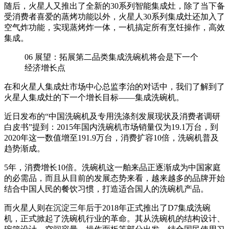
随后，火星人又推出了全新的30系列智能集成灶，除了当下备
受消费者喜爱的蒸烤功能以外，火星人30系列集成灶还加入了
空气炸功能，实现蒸烤炸一体，一机搞定所有烹饪操作，高效
集成。
06
展望：拓展第二品类集成洗碗机将会是下一个
经济增长点
在和火星人集成灶市场中心总监李治的对话中，我们了解到了
火星人集成灶的下一个增长目标——集成洗碗机。
近日发布的“中国洗碗机及专用洗涤剂发展现状及消费者调研
白皮书”提到：2015年国内洗碗机市场销量仅为19.1万台，到
2020年这一数值增至191.9万台，消费扩容10倍，洗碗机普及
趋势渐成。
5年，消费增长10倍。洗碗机这一舶来品正逐渐成为中国家庭
的必需品，而且从目前的发展态势来看，越来越多的品牌开始
结合中国人民的餐饮习惯，打造适合国人的洗碗机产品。
而火星人则在沉淀三年后于2018年正式推出了D7集成洗碗
机，正式掀起了洗碗机行业的革命。其从洗碗机的结构设计、