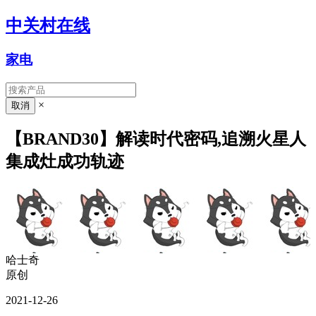
中关村在线
家电
×
【BRAND30】解读时代密码,追溯火星人
集成灶成功轨迹
哈士奇
原创
2021-12-26