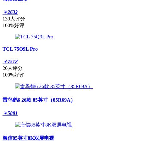
￥
2632
139人评分
100%好评
TCL 75Q9L Pro
￥
7518
26人评分
100%好评
雷鸟鹤6 26款 85英寸（85R69A）
￥
5881
海信85英寸8K双屏电视