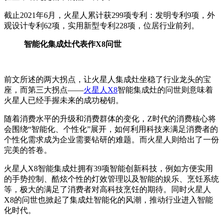
截止2021年6月，火星人累计获299项专利：发明专利9项，外
观设计专利62项，实用新型专利228项，位居行业前列。
智能化集成灶代表作X8问世
前文所述的两大拐点，让火星人集成灶坐稳了行业龙头的宝
座，而第三大拐点——
火星人X8
智能集成灶的问世则意味着
火星人已经手握未来的成功秘钥。
随着消费水平的升级和消费群体的变化，Z时代的消费核心将
会围绕“智能化、个性化”展开，如何利用科技来满足消费者的
个性化需求成为企业需要钻研的难题。而火星人则给出了一份
完美的答卷。
火星人X8智能集成灶拥有39项智能创新科技，例如方便实用
的手势控制、酷炫个性的灯效管理以及智能的娱乐、烹饪系统
等，极大的满足了消费者对高科技烹饪的期待。同时火星人
X8的问世也掀起了集成灶智能化的风潮，推动行业进入智能
化时代。