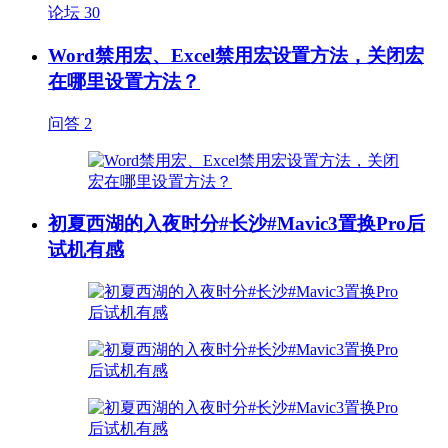
论坛
30
Word禁用宏、Excel禁用宏设置方法，关闭宏
在哪里设置方法？
问答
2
初夏西湖的入夜时分#长沙#Mavic3置换Pro后
试机有感