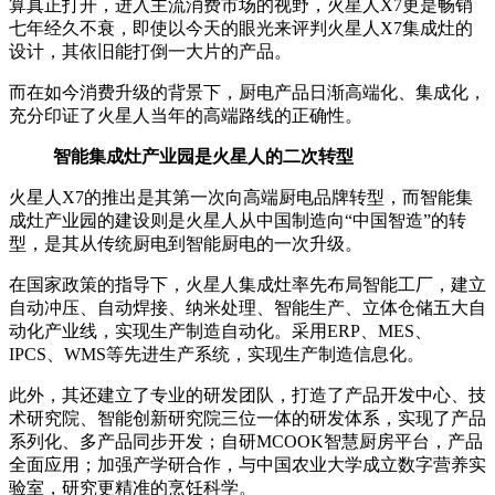
算真正打开，进入主流消费市场的视野，火星人X7更是畅销
七年经久不衰，即使以今天的眼光来评判火星人X7集成灶的
设计，其依旧能打倒一大片的产品。
而在如今消费升级的背景下，厨电产品日渐高端化、集成化，
充分印证了火星人当年的高端路线的正确性。
智能集成灶产业园是火星人的二次转型
火星人X7的推出是其第一次向高端厨电品牌转型，而智能集
成灶产业园的建设则是火星人从中国制造向“中国智造”的转
型，是其从传统厨电到智能厨电的一次升级。
在国家政策的指导下，火星人集成灶率先布局智能工厂，建立
自动冲压、自动焊接、纳米处理、智能生产、立体仓储五大自
动化产业线，实现生产制造自动化。采用ERP、MES、
IPCS、WMS等先进生产系统，实现生产制造信息化。
此外，其还建立了专业的研发团队，打造了产品开发中心、技
术研究院、智能创新研究院三位一体的研发体系，实现了产品
系列化、多产品同步开发；自研MCOOK智慧厨房平台，产品
全面应用；加强产学研合作，与中国农业大学成立数字营养实
验室，研究更精准的烹饪科学。