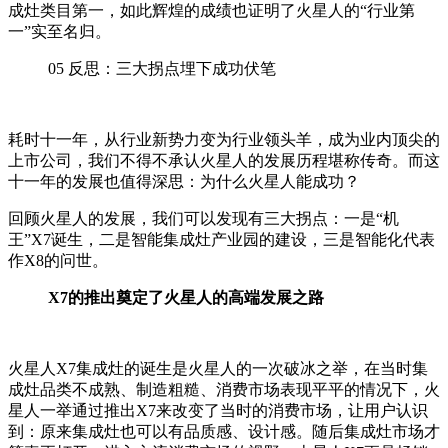
成灶类目第一，如此辉煌的成绩也证明了火星人的“行业第
一”实至名归。
05
反思：三大拐点埋下成功伏笔
耗时十一年，从行业新势力变为行业领头羊，成为业内顶尖的
上市公司，我们不得不承认火星人的发展历程堪称传奇。而这
十一年的发展也值得深思：为什么火星人能成功？
回顾火星人的发展，我们可以发现有三大拐点：一是“机
王”X7诞生，二是智能集成灶产业园的建设，三是智能化代表
作X8的问世。
X7的推出奠定了火星人的高端发展之路
火星人X7集成灶的诞生是火星人的一次破冰之举，在当时集
成灶品类不成熟、制造粗糙、消费市场表现平平的情况下，火
星人一举通过推出X7来改变了当时的消费市场，让用户认识
到：原来集成灶也可以有品质感、设计感。随后集成灶市场才