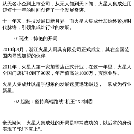
从无名小企到上市公司，从无人知到天下闻，火星人集成灶用
短短十一年的时间创造了一个发展奇迹。
十一年来，科技发展日新月异，而火星人集成灶却始终紧握时
代脉络，引领集成灶行业的发展。
01
诞生：惊艳的开局
2010年9月，浙江火星人厨具有限公司正式成立，其在全国范
围内寻找加盟的伙伴。
2011年，火星人第一家加盟店正式开业，在这一年里，火星人
全国门店扩张到了90家，年产值高达1000万，震惊业界。
火星人集成灶以超乎想象的发展速度迅速崛起，一跃成为行业
新星。
02
起跑：坚持高端路线“机王”X7制霸
毫无疑问，火星人集成灶的开局是非常成功的，以后辈的身份
实现了“以下克上”。