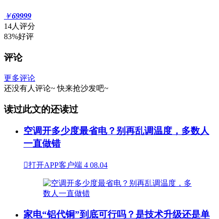
￥
69999
14人评分
83%好评
评论
更多评论
还没有人评论~
快来
抢沙发
吧~
读过此文的还读过
空调开多少度最省电？别再乱调温度，多数人
一直做错

打开APP客户端
4
08.04
家电“铝代铜”到底可行吗？是技术升级还是单