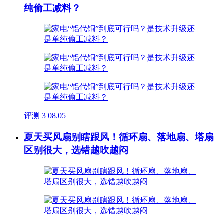
纯偷工减料？
评测
3
08.05
夏天买风扇别瞎跟风！循环扇、落地扇、塔扇
区别很大，选错越吹越闷