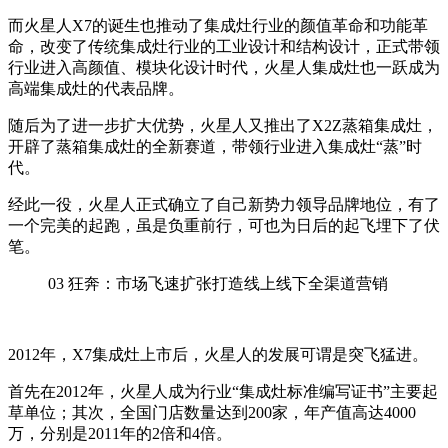
而火星人X7的诞生也推动了集成灶行业的颜值革命和功能革
命，改变了传统集成灶行业的工业设计和结构设计，正式带领
行业进入高颜值、模块化设计时代，火星人集成灶也一跃成为
高端集成灶的代表品牌。
随后为了进一步扩大优势，火星人又推出了X2Z蒸箱集成灶，
开辟了蒸箱集成灶的全新赛道，带领行业进入集成灶“蒸”时
代。
经此一役，火星人正式确立了自己新势力领导品牌地位，有了
一个完美的起跑，虽是负重前行，可也为日后的起飞埋下了伏
笔。
03
狂奔：市场飞速扩张打造线上线下全渠道营销
2012年，X7集成灶上市后，火星人的发展可谓是突飞猛进。
首先在2012年，火星人成为行业“集成灶标准编写证书”主要起
草单位；其次，全国门店数量达到200家，年产值高达4000
万，分别是2011年的2倍和4倍。