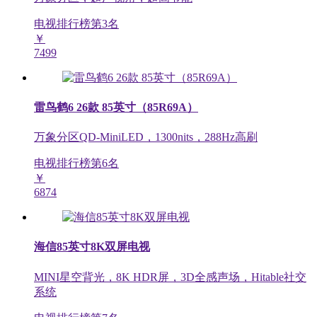
电视排行榜第
3
名
￥
7499
雷鸟鹤6 26款 85英寸（85R69A）
万象分区QD-MiniLED，1300nits，288Hz高刷
电视排行榜第
6
名
￥
6874
海信85英寸8K双屏电视
MINI星空背光，8K HDR屏，3D全感声场，Hitable社交
系统