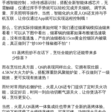
手感智能控制，3倍传感器识别，搭配全新智能体感芯片，无
需触碰，仅通过挥手手势就可以轻松完成开关烟机、调节风
量、开关照明等操作。当然，智能化的火星人Q6还支持与手
机互联，让你仅通过App就可以实现远程控制哦！
那么，它的实际排烟效果如何呢？我们通过烟雾锅模拟油烟来
看看！可以从下图中看出，烟雾锅的烟雾如瀑布般被迅速吸
走，没有丝毫逃逸，产生的油烟都在15cm黄金控烟区内被吸
走，真正做到了“炒100个辣椒都不怕”！
03
蒸烤煎炒不在话下，烹饪全能的它还能带来多
少惊喜？
而在烹饪灶具方面，Q6的表现同样出众。它拥有双灶眼，
4.5KW大火力炉头，搭配厚重防风聚能炉架，不仅做到了一级
能效，更可实现有效速热！
而针对常用的右侧炉灶，火星人Q6还专门提供了定时关火功
能，设定好后，时间一到自动切断气源关火，让你煲汤不守
锅，烹饪更安心。
当然，火星人Q6蒸烤一体集成灶也带来了全新的蒸烤体验。
它的下柜搭载了大师级蒸烤箱，可蒸可烤，功能强大且专业。