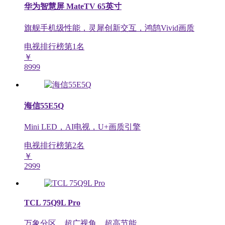
华为智慧屏 MateTV 65英寸
旗舰手机级性能，灵犀创新交互，鸿鹄Vivid画质
电视排行榜第
1
名
￥
8999
海信55E5Q
Mini LED，AI电视，U+画质引擎
电视排行榜第
2
名
￥
2999
TCL 75Q9L Pro
万象分区，超广视角，超高节能