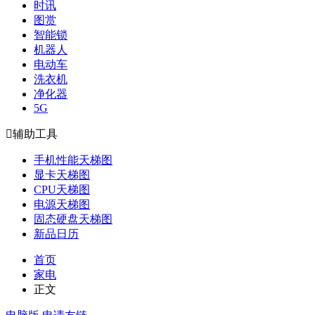
时讯
图赏
智能锁
机器人
电动车
洗衣机
净化器
5G

辅助工具
手机性能天梯图
显卡天梯图
CPU天梯图
电源天梯图
固态硬盘天梯图
新品日历
首页
家电
正文