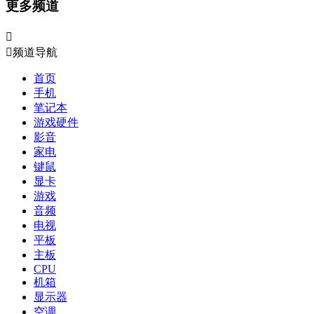
更多频道


频道导航
首页
手机
笔记本
游戏硬件
影音
家电
键鼠
显卡
游戏
音频
电视
平板
主板
CPU
机箱
显示器
空调