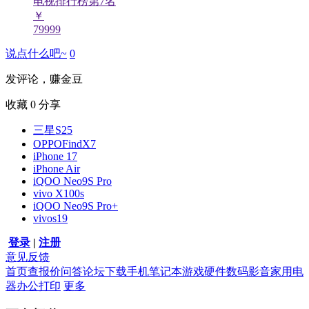
电视排行榜第
7
名
￥
79999
说点什么吧~
0
发评论，赚金豆
收藏
0
分享
三星S25
OPPOFindX7
iPhone 17
iPhone Air
iQOO Neo9S Pro
vivo X100s
iQOO Neo9S Pro+
vivos19
登录
|
注册
意见反馈
首页
查报价
问答
论坛
下载
手机
笔记本
游戏硬件
数码影音
家用电
器
办公打印
更多