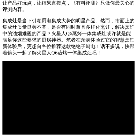
让产品好玩点，让结果直接点，《有料评测》只做你最关心的
评测内容。
集成灶是当下引领厨电集成大势的明星产品。然而，市面上的
集成灶质量良莠不齐，是否有同时兼具多样化烹饪，解决烹饪
中的油烟难题的产品？火星人Q6蒸烤一体集成灶或许就是能
满足你这些要求的厨房神器。笔者在亲身体验过它的智慧烹饪
新体验后，更想向各位推荐这款绝绝子厨电！话不多说，快跟
着镜头一起了解火星人Q6蒸烤一体集成灶吧！