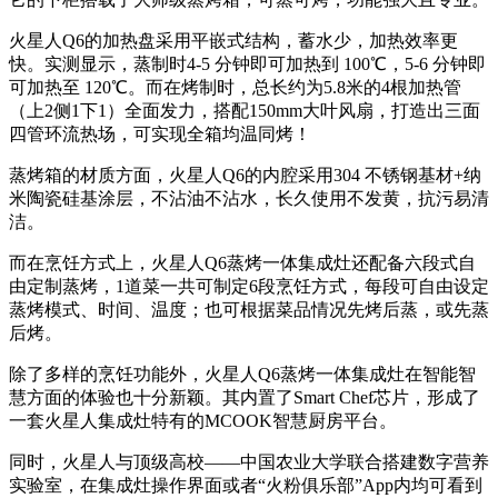
火星人Q6的加热盘采用平嵌式结构，蓄水少，加热效率更
快。实测显示，蒸制时4-5 分钟即可加热到 100℃，5-6 分钟即
可加热至 120℃。而在烤制时，总长约为5.8米的4根加热管
（上2侧1下1）全面发力，搭配150mm大叶风扇，打造出三面
四管环流热场，可实现全箱均温同烤！
蒸烤箱的材质方面，火星人Q6的内腔采用304 不锈钢基材+纳
米陶瓷硅基涂层，不沾油不沾水，长久使用不发黄，抗污易清
洁。
而在烹饪方式上，火星人Q6蒸烤一体集成灶还配备六段式自
由定制蒸烤，1道菜一共可制定6段烹饪方式，每段可自由设定
蒸烤模式、时间、温度；也可根据菜品情况先烤后蒸，或先蒸
后烤。
除了多样的烹饪功能外，火星人Q6蒸烤一体集成灶在智能智
慧方面的体验也十分新颖。其内置了Smart Chef芯片，形成了
一套火星人集成灶特有的MCOOK智慧厨房平台。
同时，火星人与顶级高校——中国农业大学联合搭建数字营养
实验室，在集成灶操作界面或者“火粉俱乐部”App内均可看到