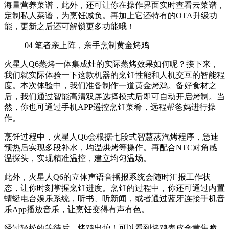
海量营养菜谱，此外，还可让你在操作界面实时查看云菜谱，
定制私人菜谱，为烹饪减负。再加上它还特有的OTA升级功
能，更新之后还可解锁更多功能哦！
04
笔者亲上阵，亲手烹制黄金烤鸡
火星人Q6蒸烤一体集成灶的实际蒸烤效果如何呢？接下来，
我们就实际体验一下这款机器的烹饪性能和人机交互的智能程
度。本次体验中，我们准备制作一道黄金烤鸡。备好食材之
后，我们通过智能高清双屏选择模式后即可自动开启烤制。当
然，你也可通过手机APP遥控烹饪菜肴，远程帮爸妈进行操
作。
烹饪过程中，火星人Q6会根据七段式智慧蒸汽烤程序，急速
预热后实现多段补水，均温烘烤等操作。再配合NTC对角感
温探头，实现精准温控，建立均匀温场。
此外，火星人Q6的立体声语音播报系统会随时汇报工作状
态，让你时刻掌握烹饪进度。烹饪的过程中，你还可通过内置
蜻蜓电台娱乐系统，听书、听新闻，或者通过蓝牙连接手机音
乐App播放音乐，让烹饪变得有声有色。
经过轻松的等待后，烤鸡出炉！可以看到烤鸡表皮金黄焦脆，