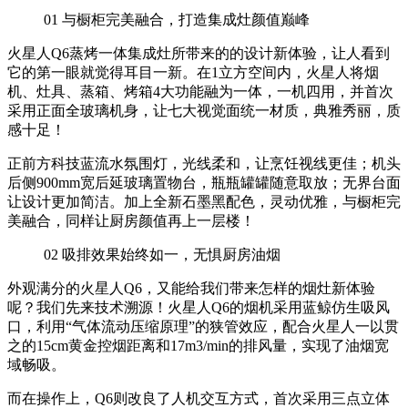
01
与橱柜完美融合，打造集成灶颜值巅峰
火星人Q6蒸烤一体集成灶所带来的的设计新体验，让人看到
它的第一眼就觉得耳目一新。在1立方空间内，火星人将烟
机、灶具、蒸箱、烤箱4大功能融为一体，一机四用，并首次
采用正面全玻璃机身，让七大视觉面统一材质，典雅秀丽，质
感十足！
正前方科技蓝流水氛围灯，光线柔和，让烹饪视线更佳；机头
后侧900mm宽后延玻璃置物台，瓶瓶罐罐随意取放；无界台面
让设计更加简洁。加上全新石墨黑配色，灵动优雅，与橱柜完
美融合，同样让厨房颜值再上一层楼！
02
吸排效果始终如一，无惧厨房油烟
外观满分的火星人Q6，又能给我们带来怎样的烟灶新体验
呢？我们先来技术溯源！火星人Q6的烟机采用蓝鲸仿生吸风
口，利用“气体流动压缩原理”的狭管效应，配合火星人一以贯
之的15cm黄金控烟距离和17m3/min的排风量，实现了油烟宽
域畅吸。
而在操作上，Q6则改良了人机交互方式，首次采用三点立体