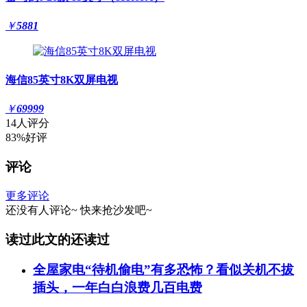
￥
5881
海信85英寸8K双屏电视
￥
69999
14人评分
83%好评
评论
更多评论
还没有人评论~
快来
抢沙发
吧~
读过此文的还读过
全屋家电“待机偷电”有多恐怖？看似关机不拔
插头，一年白白浪费几百电费