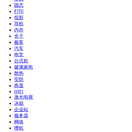
固态
打印
投影
耳机
内存
盒子
极客
汽车
电竞
台式机
健康家电
散热
安防
商显
HIFI
激光电视
冰箱
企业站
服务器
网络
攒机