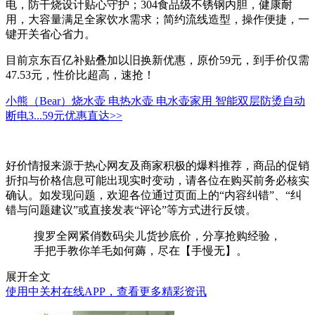
电，防干烧设计贴心守护；304食品级不锈钢内胆，健康耐
用，大容量满足全家饮水需求；简约流线造型，操作便捷，一
键开关省心省力。
目前京东百亿补贴叠加以旧换新优惠，原价59元，到手价仅需
47.53元，性价比超高，速抢！
小熊（Bear）烧水壶 电热水壶 电水壶家用 智能双层防烫自动
断电3...
59元
优惠直达>>
好价情报来源于热心网友及商家积极的爆料推荐，商品的促销
折扣与价格信息可能出现实时变动，请各位在购买前务必核实
确认。如发现问题，欢迎各位通过页面上的“内容纠错”、“纠
错与问题建议”或直接发表“评论”等方式进行反馈。
搜罗全网紧俏数码尖儿货抄底价，分享抢购经验，
手把手教你羊毛如何薅，尽在【手慢无】。
展开全文
使用中关村在线APP，查看更多精彩资讯