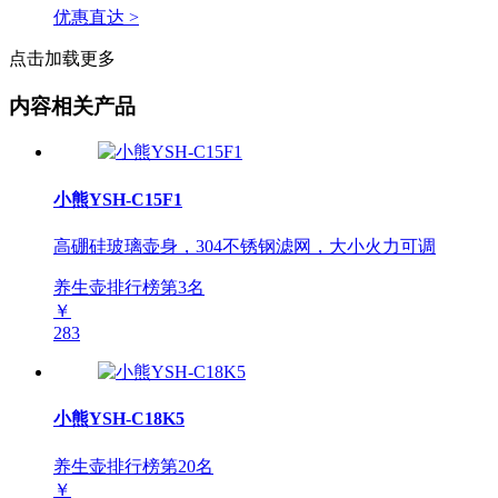
优惠直达 >
点击加载更多
内容相关产品
小熊YSH-C15F1
高硼硅玻璃壶身，304不锈钢滤网，大小火力可调
养生壶排行榜第
3
名
￥
283
小熊YSH-C18K5
养生壶排行榜第
20
名
￥