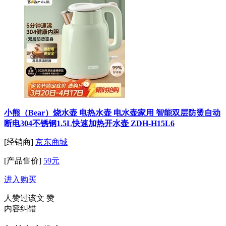
小熊（Bear）烧水壶 电热水壶 电水壶家用 智能双层防烫自动
断电304不锈钢1.5L快速加热开水壶 ZDH-H15L6
[经销商]
京东商城
[产品售价]
59元
进入购买
人赞过该文
赞
内容纠错