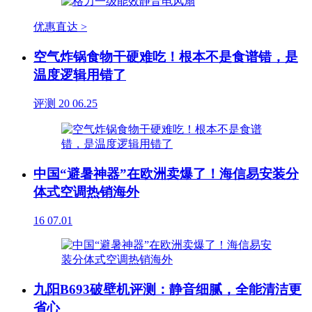
优惠直达 >
空气炸锅食物干硬难吃！根本不是食谱错，是
温度逻辑用错了
评测
20
06.25
中国“避暑神器”在欧洲卖爆了！海信易安装分
体式空调热销海外
16
07.01
九阳B693破壁机评测：静音细腻，全能清洁更
省心