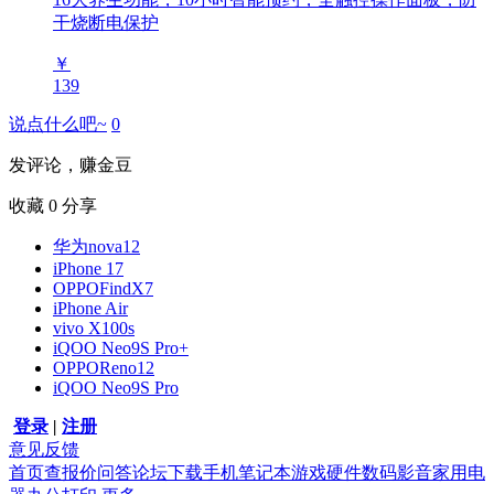
干烧断电保护
￥
139
说点什么吧~
0
发评论，赚金豆
收藏
0
分享
华为nova12
iPhone 17
OPPOFindX7
iPhone Air
vivo X100s
iQOO Neo9S Pro+
OPPOReno12
iQOO Neo9S Pro
登录
|
注册
意见反馈
首页
查报价
问答
论坛
下载
手机
笔记本
游戏硬件
数码影音
家用电