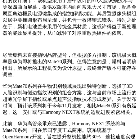
机的设计细节：该机型采用了居中设计的3D人脸识别技术与
等深四曲面屏幕，提供双版本均面向常规大尺寸市场，配备金
属直角边框及电源键集成的指纹解锁功能。其后置摄像头模组
以居中类椭圆形布局呈现，并包含一枚潜望式镜头。特别之处
在于，新机电池盖未采用传统金属材质，这或许得益于新处理
器的能效显著提升，从而减轻了对厚重散热组件的依赖。
尽管爆料未直接指明品牌型号，但根据多方推测，该机极大概
率是华为即将推出的Mate70系列。值得注意的是，爆料者明确
指出，所展示的工程机仅为设计原型，最终量产版本可能存在
调整。
华为Mate70系列在生物识别领域展现出独特创新，选择了3D
人脸识别与侧边指纹识别的组合方案，这与当前市场上流行的
超薄光学屏下指纹或单点超声波指纹技术形成差异。关于发布
时间，预计该系列将于今年11月发布，相比Mate60系列有所延
迟，这一安排或与Harmony NEXT系统的适配进度紧密相关。
此前，华为高管余承东已透露，Harmony NEXT系统将与
Mate70系列一同在第四季度正式商用。该系统基于
OpenHarmony开发，旨在提升整机性能约30%，连接速度实现