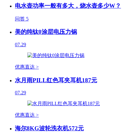
电水壶功率一般有多大，烧水壶多少W？
问答
5
美的纯钛0涂层电压力锅
07.29
优惠直达 >
水月雨PILL红色耳夹耳机187元
07.29
优惠直达 >
海尔8KG波轮洗衣机572元