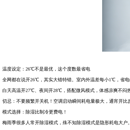
温度设定：26℃不是最优，这个度数最省电
全网都在说开26℃，其实大错特错。室内外温差每小1℃，省电6%
白天高温开27℃、夜间开28℃，搭配微风模式，体感凉爽不
切忌：不要频繁开关机！空调启动瞬间耗电量极大，通宵开比
模式选择：除湿比制冷更费电！
梅雨季很多人常开除湿模式，殊不知除湿模式是隐形耗电大户