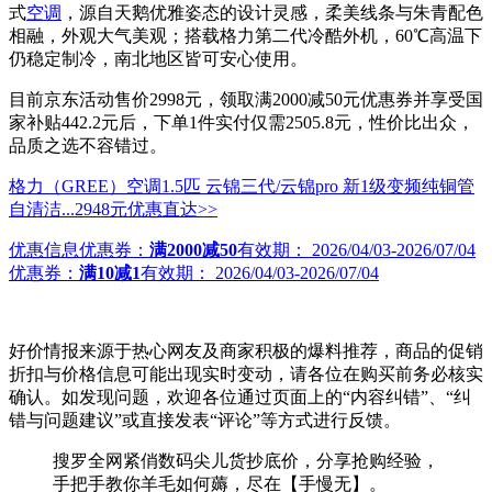
式
空调
，源自天鹅优雅姿态的设计灵感，柔美线条与朱青配色
相融，外观大气美观；搭载格力第二代冷酷外机，60℃高温下
仍稳定制冷，南北地区皆可安心使用。
目前京东活动售价2998元，领取满2000减50元优惠券并享受国
家补贴442.2元后，下单1件实付仅需2505.8元，性价比出众，
品质之选不容错过。
格力（GREE）空调1.5匹 云锦三代/云锦pro 新1级变频纯铜管
自清洁...
2948元
优惠直达>>
优惠信息
优惠券：
满2000减50
有效期：
2026/04/03-2026/07/04
优惠券：
满10减1
有效期：
2026/04/03-2026/07/04
好价情报来源于热心网友及商家积极的爆料推荐，商品的促销
折扣与价格信息可能出现实时变动，请各位在购买前务必核实
确认。如发现问题，欢迎各位通过页面上的“内容纠错”、“纠
错与问题建议”或直接发表“评论”等方式进行反馈。
搜罗全网紧俏数码尖儿货抄底价，分享抢购经验，
手把手教你羊毛如何薅，尽在【手慢无】。