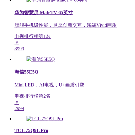
华为智慧屏 MateTV 65英寸
旗舰手机级性能，灵犀创新交互，鸿鹄Vivid画质
电视排行榜第
1
名
￥
8999
海信55E5Q
Mini LED，AI电视，U+画质引擎
电视排行榜第
2
名
￥
2999
TCL 75Q9L Pro