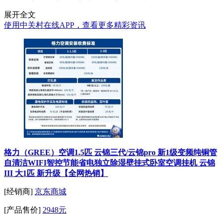
展开全文
使用中关村在线APP，查看更多精彩资讯
格力（GREE）空调1.5匹 云锦三代/云锦pro 新1级变频纯铜管
自清洁WIFI智控节能省电独立除湿壁挂式卧室空调挂机 云锦
III 大1匹 新升级【全网热销】
[经销商]
京东商城
[产品售价]
2948元