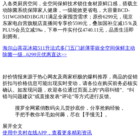
入各类厨房空间，全空间保鲜技术锁住食材原鲜口感，搭载主
动除菌系统保障家人健康，一级能效更省电，大容量BCD-
511WGHMD1BGJU1满足全家囤货需求；原价6299元，现京
东家电自营旗舰店直播间专享价5599元，叠加国补立减15％及
PLUS会员立减5‰，下单一件实付仅4740.11元，品质生活即
刻拥有。
海尔山茶花冰箱511升法式多门五门超薄零嵌全空间保鲜主动
除菌一级...
6299元
优惠直达>>
好价情报来源于热心网友及商家积极的爆料推荐，商品的促销
折扣与价格信息可能出现实时变动，请各位在购买前务必核实
确认。如发现问题，欢迎各位通过页面上的“内容纠错”、“纠
错与问题建议”或直接发表“评论”等方式进行反馈。
搜罗全网紧俏数码尖儿货抄底价，分享抢购经验，
手把手教你羊毛如何薅，尽在【手慢无】。
展开全文
使用中关村在线APP，查看更多精彩资讯