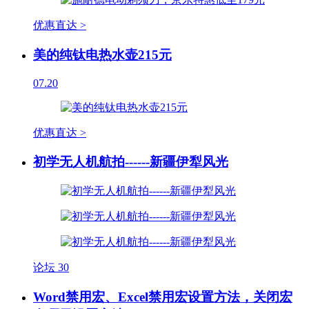
优惠直达 >
美的纯钛电热水壶215元
07.20
优惠直达 >
初学无人机航拍------新疆伊犁风光
论坛
30
Word禁用宏、Excel禁用宏设置方法，关闭宏