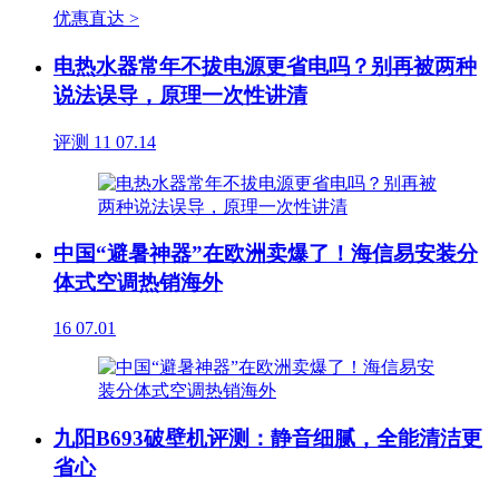
优惠直达 >
电热水器常年不拔电源更省电吗？别再被两种
说法误导，原理一次性讲清
评测
11
07.14
中国“避暑神器”在欧洲卖爆了！海信易安装分
体式空调热销海外
16
07.01
九阳B693破壁机评测：静音细腻，全能清洁更
省心