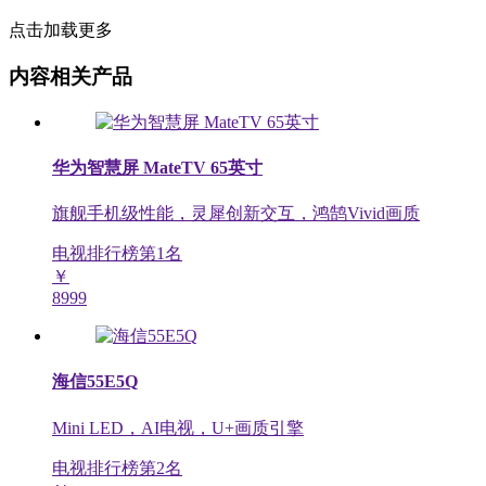
点击加载更多
内容相关产品
华为智慧屏 MateTV 65英寸
旗舰手机级性能，灵犀创新交互，鸿鹄Vivid画质
电视排行榜第
1
名
￥
8999
海信55E5Q
Mini LED，AI电视，U+画质引擎
电视排行榜第
2
名