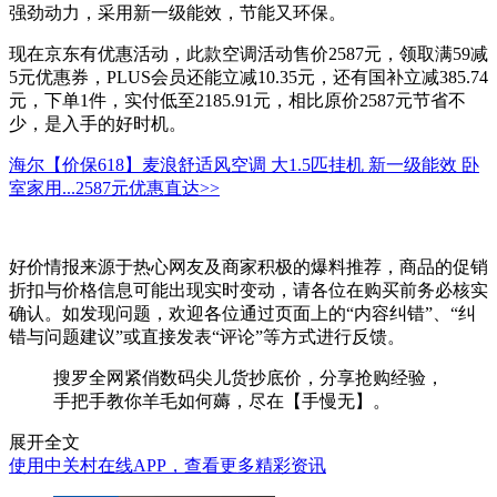
强劲动力，采用新一级能效，节能又环保。
现在京东有优惠活动，此款空调活动售价2587元，领取满59减
5元优惠券，PLUS会员还能立减10.35元，还有国补立减385.74
元，下单1件，实付低至2185.91元，相比原价2587元节省不
少，是入手的好时机。
海尔【价保618】麦浪舒适风空调 大1.5匹挂机 新一级能效 卧
室家用...
2587元
优惠直达>>
好价情报来源于热心网友及商家积极的爆料推荐，商品的促销
折扣与价格信息可能出现实时变动，请各位在购买前务必核实
确认。如发现问题，欢迎各位通过页面上的“内容纠错”、“纠
错与问题建议”或直接发表“评论”等方式进行反馈。
搜罗全网紧俏数码尖儿货抄底价，分享抢购经验，
手把手教你羊毛如何薅，尽在【手慢无】。
展开全文
使用中关村在线APP，查看更多精彩资讯