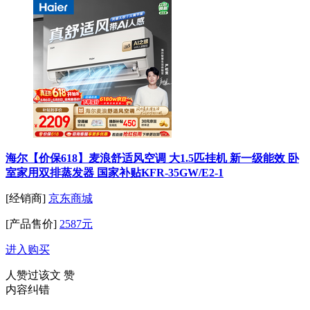
海尔【价保618】麦浪舒适风空调 大1.5匹挂机 新一级能效 卧
室家用双排蒸发器 国家补贴KFR-35GW/E2-1
[经销商]
京东商城
[产品售价]
2587元
进入购买
人赞过该文
赞
内容纠错