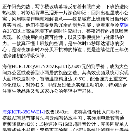
正午阳光灼热，写字楼玻璃幕墙反射着刺眼白光；下班挤进闷
热地铁，衬衫后背早已洇开一片深色印记；回到出租屋或小公
寓，风扇嗡嗡作响却难解暑意——这是城市上班族每日循环的
真实写照。他们不需要复杂冗余的制热功能，更看重单冷
空调
在35℃以上高温环境下的瞬时响应能力、整夜运行的超低噪音
表现、长期使用的电费可控性，以及安装便捷性与健康防护
力。一款真正懂上班族的空调，是午休时15秒即达清凉的安
心，是深夜加班时23分贝不扰神的静谧，更是连续使用三年仍
洁净如初的呼吸保障。
海信HUR-120QWL/N2DZBp/d-1以9497元的到手价，成为大空
间办公区或改善型小两居的旗舰之选。其高效变频系统可实现
大面积快速制冷，智能温控精度达±0.5℃，配合强力五重空气
净化模块，对PM2.5、甲醛及过敏原实现主动消杀，特别适合
注重生活品质又常居家办公的年轻中产群体。
海尔KFR-35GW/E1-1
仅售1849元，堪称高性价比入门标杆。
搭载AI智慧节能算法与云端智适应学习，实际用电量较普通
定频降低约42%；15秒速冷与16dB超静音设计，完美匹配单人
卧室或狭小书房；双极离子除菌与自清洁系统让滤网常年保持