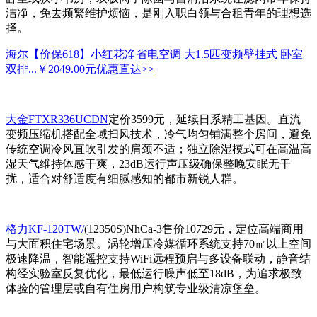
洁净，免去频繁维护烦恼，是刚入职白领与合租青年的理想选
择。
海尔【价保618】小红花净省电空调 大1.5匹变频壁挂式 卧室
双排...
￥2049.00元
优惠直达>>
大金FTXR336UCDN
定价3599元，延续日系精工基因。直流
变频压缩机搭配全域扫风技术，冷气均匀铺满整个房间，避免
传统空调冷风直吹引发的肩颈不适；独立除湿模式可在高温高
湿天气维持体感干爽，23dB运行声压级确保整晚安眠无干
扰，适合对舒适度有细腻感知的都市新锐人群。
格力KF-120TW/
(12350S)NhCa-3售价10729元，定位高端商用
与大面积住宅场景。涡轮增压冷媒循环系统支持70㎡以上空间
极速降温，智能遥控支持WiFi远程预启与多设备联动，静音结
构经实验室反复优化，最低运行噪声低至18dB，为追求极致
体验的管理层或自有住房用户构筑专业级清凉堡垒。