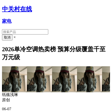
中关村在线
家电
×
2026单冷空调热卖榜 预算分级覆盖千至
万元级
纸殇浅琳
原创
06-07