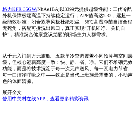
格力KFR-35GW/
NhAe1BAj以3399元提供越级性能：二代冷酷
外机保障极端高温下持续稳定运行；APF值高达5.32，远超一
级能效标准；闭合双导风板杜绝积尘，56℃高温净菌自洁全程
无死角，搭配可拆洗出风口，真正实现“开机即净、关机自
护”，精准契合健康意识觉醒的职场主力人群需求。
从千元入门到万元旗舰，五款单冷空调覆盖不同预算与空间层
级，但核心逻辑高度一致：快、静、省、净。它们不堆砌无效
功能，而是将技术沉淀于每一次无声送风、每一瓦电力节省、
每一口洁净呼吸之中——这正是当代上班族最需要的，不动声
色的体面清凉。
展开全文
使用中关村在线APP，查看更多精彩资讯