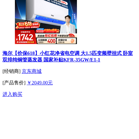
海尔【价保618】小红花净省电空调 大1.5匹变频壁挂式 卧室
双排纯铜管蒸发器 国家补贴KFR-35GW/E1-1
[经销商]
京东商城
[产品售价]
￥2049.00元
进入购买