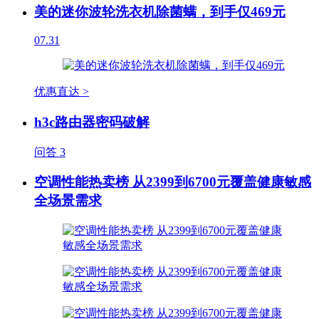
美的迷你波轮洗衣机除菌螨，到手仅469元
07.31
优惠直达 >
h3c路由器密码破解
问答
3
空调性能热卖榜 从2399到6700元覆盖健康敏感
全场景需求