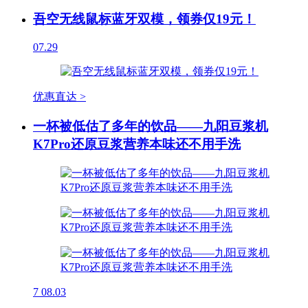
吾空无线鼠标蓝牙双模，领券仅19元！
07.29
优惠直达 >
一杯被低估了多年的饮品——九阳豆浆机
K7Pro还原豆浆营养本味还不用手洗
7
08.03