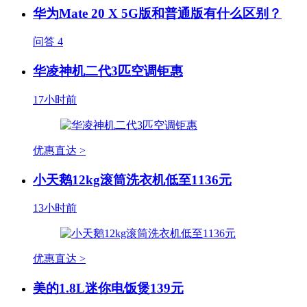
华为Mate 20 X 5G版和普通版有什么区别？
问答
4
华凌神机二代3匹空调钜惠
17小时前
优惠直达 >
小天鹅12kg滚筒洗衣机低至1136元
13小时前
优惠直达 >
美的1.8L迷你电饭煲139元