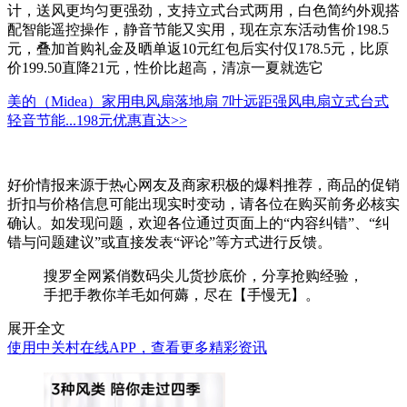
计，送风更均匀更强劲，支持立式台式两用，白色简约外观搭
配智能遥控操作，静音节能又实用，现在京东活动售价198.5
元，叠加首购礼金及晒单返10元红包后实付仅178.5元，比原
价199.50直降21元，性价比超高，清凉一夏就选它
美的（Midea）家用电风扇落地扇 7叶远距强风电扇立式台式
轻音节能...
198元
优惠直达>>
好价情报来源于热心网友及商家积极的爆料推荐，商品的促销
折扣与价格信息可能出现实时变动，请各位在购买前务必核实
确认。如发现问题，欢迎各位通过页面上的“内容纠错”、“纠
错与问题建议”或直接发表“评论”等方式进行反馈。
搜罗全网紧俏数码尖儿货抄底价，分享抢购经验，
手把手教你羊毛如何薅，尽在【手慢无】。
展开全文
使用中关村在线APP，查看更多精彩资讯