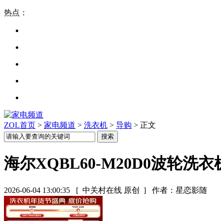
热点：
ZOL首页
>
家电频道
>
洗衣机
>
导购
> 正文
海尔XQBL60-M20D0波轮洗衣
2026-06-04 13:00:35
[ 中关村在线 原创 ]
作者：星恋影随