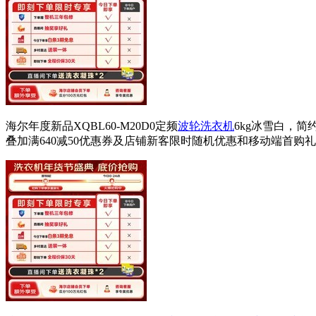
海尔年度新品XQBL60-M20D0定频
波轮洗衣机
6kg冰雪白，
叠加满640减50优惠券及店铺新客限时随机优惠和移动端首购礼