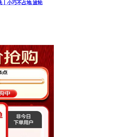
螨洗丨小巧不占地 波轮