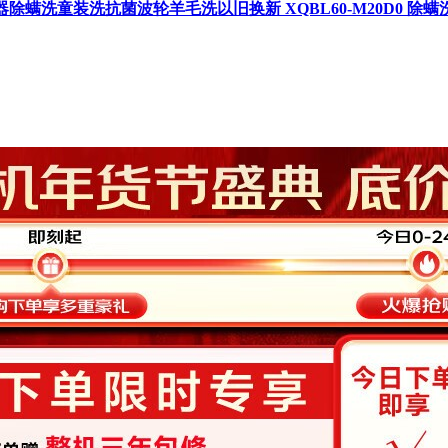
器除螨洗童装洗抗菌波轮羊毛洗以旧换新 XQBL60-M20D0 除