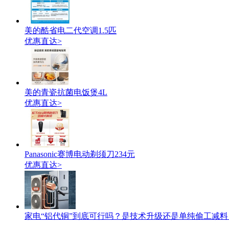
美的酷省电二代空调1.5匹
优惠直达>
美的青瓷抗菌电饭煲4L
优惠直达>
Panasonic赛博电动剃须刀234元
优惠直达>
家电“铝代铜”到底可行吗？是技术升级还是单纯偷工减料