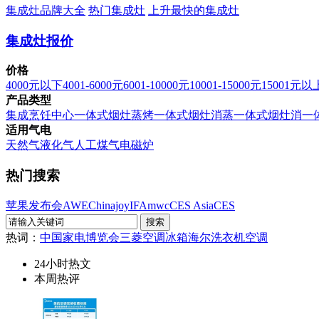
集成灶品牌大全
热门集成灶
上升最快的集成灶
集成灶报价
价格
4000元以下
4001-6000元
6001-10000元
10001-15000元
15001元以
产品类型
集成烹饪中心
一体式烟灶蒸烤
一体式烟灶消蒸
一体式烟灶消
一
适用气电
天然气
液化气
人工煤气
电磁炉
热门搜索
苹果发布会
AWE
Chinajoy
IFA
mwc
CES Asia
CES
热词：
中国家电博览会
三菱空调
冰箱
海尔洗衣机
空调
24小时热文
本周热评