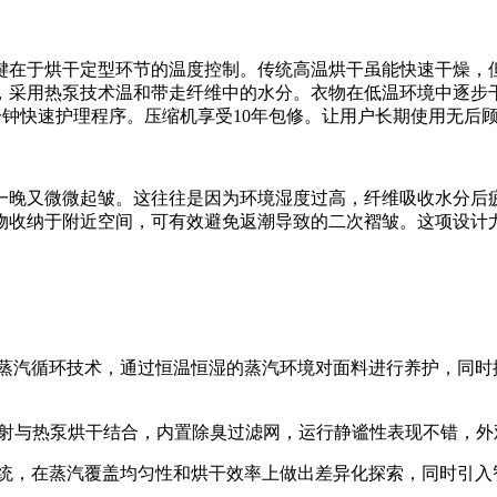
键在于烘干定型环节的温度控制。传统高温烘干虽能快速干燥，
间，采用热泵技术温和带走纤维中的水分。衣物在低温环境中逐
8分钟快速护理程序。压缩机享受10年包修。让用户长期使用无后
又微微起皱。这往往是因为环境湿度过高，纤维吸收水分后疲软变
衣物收纳于附近空间，可有效避免返潮导致的二次褶皱。这项设计
微蒸汽循环技术，通过恒温恒湿的蒸汽环境对面料进行养护，同时
力气流喷射与热泵烘干结合，内置除臭过滤网，运行静谧性表现不错
系统，在蒸汽覆盖均匀性和烘干效率上做出差异化探索，同时引入