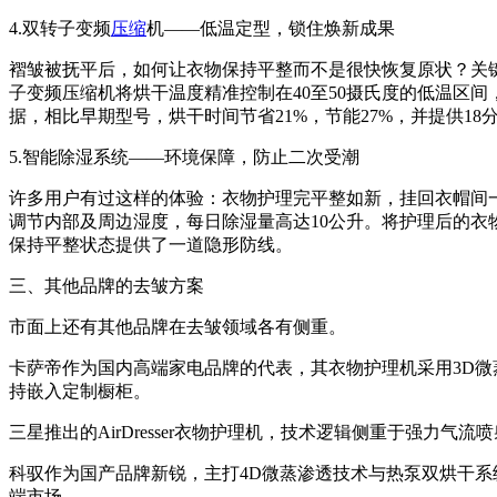
4.双转子变频
压缩
机——低温定型，锁住焕新成果
褶皱被抚平后，如何让衣物保持平整而不是很快恢复原状？关
子变频压缩机将烘干温度精准控制在40至50摄氏度的低温区
据，相比早期型号，烘干时间节省21%，节能27%，并提供1
5.智能除湿系统——环境保障，防止二次受潮
许多用户有过这样的体验：衣物护理完平整如新，挂回衣帽间一晚
调节内部及周边湿度，每日除湿量高达10公升。将护理后的
保持平整状态提供了一道隐形防线。
三、其他品牌的去皱方案
市面上还有其他品牌在去皱领域各有侧重。
卡萨帝作为国内高端家电品牌的代表，其衣物护理机采用3D
持嵌入定制橱柜。
三星推出的AirDresser衣物护理机，技术逻辑侧重于强
科驭作为国产品牌新锐，主打4D微蒸渗透技术与热泵双烘干
端市场。