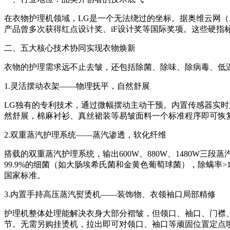
在衣物护理机领域，LG是一个无法绕过的坐标。据奥维云网（AV
产品曾多次获得红点设计奖、iF设计奖等国际奖项。这些硬指
二、五大核心技术协同实现衣物焕新
衣物的护理需求远不止去皱，还包括除菌、除味、除病毒、低温定
1.灵活摆动衣架——物理抚平，自然舒展
LG独有的专利技术，通过微幅摆动主动干预。内置传感器实时
然舒展，棉麻衬衫、真丝裙装等易皱面料一个标准程序即可恢
2.双重蒸汽护理系统——蒸汽渗透，软化纤维
搭载的双重蒸汽护理系统，输出600W、880W、1480W
99.9%的细菌（如大肠埃希氏菌和金黄色葡萄球菌），除螨率>1
国家标准。
3.内置手持高压蒸汽熨烫机——装饰物、衣领袖口局部精修
护理机整体处理能解决衣身大部分褶皱，但领口、袖口、门襟
节。无需另购挂烫机，拉出即可对领口、袖口等顽固位置定点