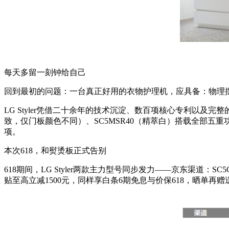
每天多留一刻钟给自己
回到最初的问题：一台真正好用的衣物护理机，应具备：物理摆
LG Styler凭借二十余年的技术沉淀、数百项核心专利以及完
致，仅门板颜色不同）、SC5MSR40（精萃白）搭载全部五
项。
本次618，和熨烫板正式告别
618期间，LG Styler两款主力型号同步发力——京东渠道：S
贴至高立减1500元，同样享白条6期免息与价保618，晒单