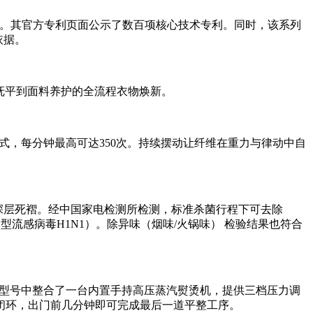
行业前列。其官方专利页面公示了数百项核心技术专利。同时，该系列
依据。
皱抚平到面料养护的全流程衣物焕新。
式，每分钟最高可达350次。持续摆动让纤维在重力与律动中自
解深层死褶。经中国家电检测所检测，标准杀菌行程下可去除
/甲型流感病毒H1N1）。除异味（烟味/火锅味） 检验结果也符合
舰型号中整合了一台内置手持高压蒸汽熨烫机，提供三档压力调
闭环，出门前几分钟即可完成最后一道平整工序。