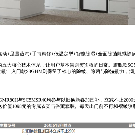
动+足量蒸汽+手持精修+低温定型+智能除湿+全面除菌除螨除
整的五大核心技术体系，让用户基本告别熨烫板的日常。旗舰款SC5G
重功能；入门款S3GHM则保留了核心的除皱、除菌与除湿能力
C5GMR80H与SC5MSR40均参与以旧换新叠加国补，立减不止
再赠送价值1098元的专属衣架与香薰套装。每天出门前不再和褶皱