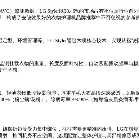
C）监测数据，LG Styler以38.46%的市场占有率位居
标，构成了去皱效果好的衣物护理机品牌推荐中不可忽视的参考
型、环境管理等。LG Styler通过六项核心技术，实现从褶
监测挂载衣物的重量、长度及面料特性，自动匹配摆动频率与模
复垂坠感。
三段蒸汽。轻薄衣物低段轻柔润湿，厚重羊毛大衣高段深层渗透，瓦
00%（粉尘螨/花粉）。除病毒率≥99.99%（如脊髓灰质炎病毒
、裙摆折边等受力集中部位，往往需要更精准的压强。LG在旗
喷射，推回机身不占空间。这项配置让整体护理与局部精修形成