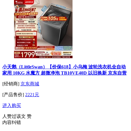
小天鹅（LittleSwan）【价保618】小乌梅 波轮洗衣机全自动
家用 10KG 水魔方 超微净泡 TB10VE40D 以旧换新 京东自营
[经销商]
京东商城
[产品售价]
2221元
进入购买
人赞过该文
赞
内容纠错