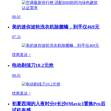
08.01
美的迷你波轮洗衣机除菌螨，到手仅469元
07.31
优惠直达 >
电动剃须刀10.2元抢
08.01
优惠直达 >
初夏西湖的入夜时分#长沙#Mavic3置换Pro后
试机有感