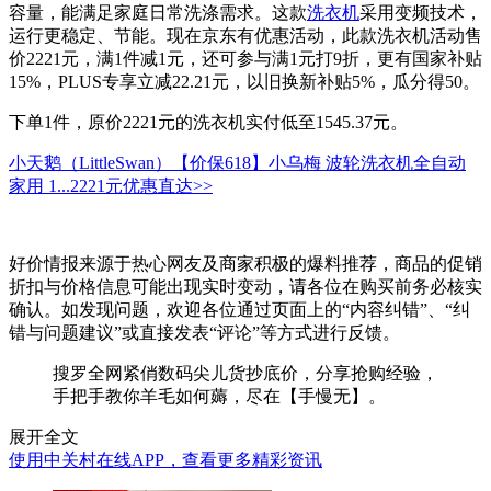
容量，能满足家庭日常洗涤需求。这款
洗衣机
采用变频技术，
运行更稳定、节能。现在京东有优惠活动，此款洗衣机活动售
价2221元，满1件减1元，还可参与满1元打9折，更有国家补贴
15%，PLUS专享立减22.21元，以旧换新补贴5%，瓜分得50。
下单1件，原价2221元的洗衣机实付低至1545.37元。
小天鹅（LittleSwan）【价保618】小乌梅 波轮洗衣机全自动
家用 1...
2221元
优惠直达>>
好价情报来源于热心网友及商家积极的爆料推荐，商品的促销
折扣与价格信息可能出现实时变动，请各位在购买前务必核实
确认。如发现问题，欢迎各位通过页面上的“内容纠错”、“纠
错与问题建议”或直接发表“评论”等方式进行反馈。
搜罗全网紧俏数码尖儿货抄底价，分享抢购经验，
手把手教你羊毛如何薅，尽在【手慢无】。
展开全文
使用中关村在线APP，查看更多精彩资讯