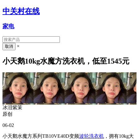
中关村在线
家电
×
小天鹅10kg水魔方洗衣机，低至1545元
冰泪紫茉
原创
06-02
小天鹅水魔方系列TB10VE40D变频
波轮洗衣机
，拥有10kg大