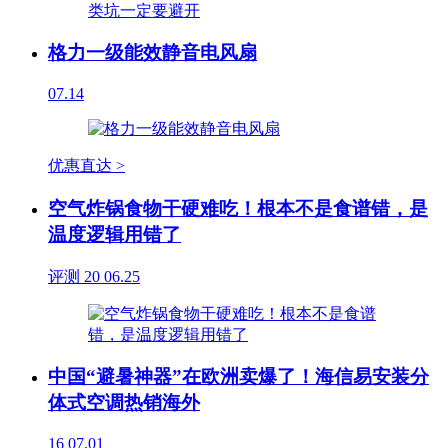
格力一级能效静音电风扇
07.14
优惠直达 >
空气炸锅食物干硬难吃！根本不是食谱错，是
温度逻辑用错了
评测
20
06.25
中国“避暑神器”在欧洲卖爆了！海信易安装分
体式空调热销海外
16
07.01