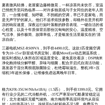
夏夜微风轻拂，老屋窗边藤椅微晃，一杯凉茶尚未饮尽，室温
已悄然升至闷热临界——对许多独居或与子女同住的老年人而
言，一台懂冷暖、知呼吸、不扰眠的空调，早已不是家电，而
是无声守护的家人。他们不追求炫技参数，却格外在意开机即
凉的响应速度、深夜运行如叶落般的静音表现、一键自洁的省
心程度，以及十年质保背后那份沉甸甸的安心。温度精准、空
气洁净、操作极简、故障率低，才是银发生活里最实在的‘清
凉自由’。
三菱电机MSZ-RS09VA，到手价4490.0元。这款1匹变频空调
专为10–15㎡卧室或书房定制，搭载MoveEye动态测温系统，
能实时感知人体所在区域温度变化，避免直吹着凉；DSP纳米
净化舱持续分解甲醛、异味与细菌，配合开启式自清洁功能，
蒸发器干湿分离彻底除菌除尘，杜绝霉味滋生。整机3年+压
缩机5年超长保修，让维修焦虑远离晚年日常。
格力KFR-35GW/NhAe1BAj（1.5匹），到手价3399.0元。它拥
有行业少见的二代冷酷外机，-35℃严寒至60℃酷暑皆稳定运
行，北方老城区无暖气辅热、南方梅雨季高湿环境均从容应
对；APF值高达5.32，连续开8小时耗电不足5度，电费压力