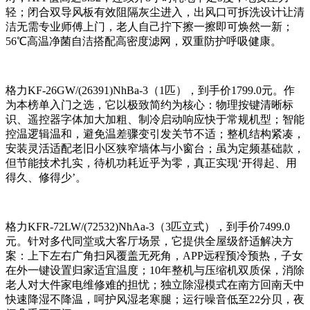
轻；闭合双导风板有效阻隔灰尘进入，出风口可拆洗设计让清
洁无需专业师傅上门，老人自己拧下擦一擦即可焕然一新；
56℃高温净菌自洁搭配高密度滤网，双重防护呼吸健康。
格力KF-26GW/(26391)NhBa-3（1匹），到手价1799.0元。作
为本榜单入门之选，它以极致简约为核心：物理按键清晰标
识、遥控器字体加大加粗、制冷启动响应快于常规机型；智能
控温逻辑温和，避免温差骤变引发关节不适；整机结构紧凑，
安装灵活适配老旧小区狭窄墙体与小窗台；虽为定频基础款，
但节能技术扎实，待机功耗近乎为零，真正实现‘开得起、用
得久、修得少’。
格力KFR-72LW/(72532)NhAa-3（3匹立式），到手价7499.0
元。针对多代同堂或大客厅场景，它提供全屋级舒适解决方
案：上下左右广角扫风覆盖无死角，APP远程预冷预热，子女
在外一键设置归家适宜温度；10年整机与压缩机双质保，消除
老人对大件家电维修难的担忧；独立除湿模式在南方回南天中
快速降湿不降温，呵护风湿老寒腿；运行噪音低至22分贝，夜