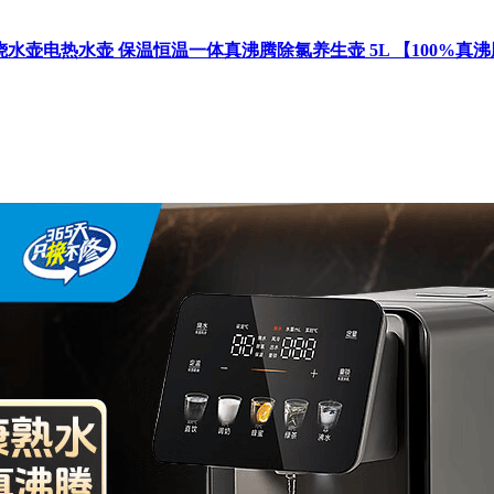
烧水壶电热水壶 保温恒温一体真沸腾除氯养生壶 5L 【100%真沸腾