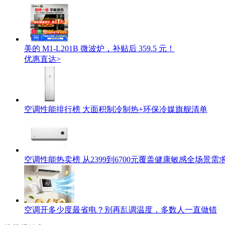
美的 M1-L201B 微波炉，补贴后 359.5 元！
优惠直达>
空调性能排行榜 大面积制冷制热+环保冷媒旗舰清单
空调性能热卖榜 从2399到6700元覆盖健康敏感全场景需
空调开多少度最省电？别再乱调温度，多数人一直做错