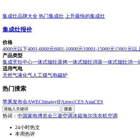
集成灶品牌大全
热门集成灶
上升最快的集成灶
集成灶报价
价格
4000元以下
4001-6000元
6001-10000元
10001-15000元
15001元以
产品类型
集成烹饪中心
一体式烟灶蒸烤
一体式烟灶消蒸
一体式烟灶消
一
适用气电
天然气
液化气
人工煤气
电磁炉
热门搜索
苹果发布会
AWE
Chinajoy
IFA
mwc
CES Asia
CES
热词：
中国家电博览会
三菱空调
冰箱
海尔洗衣机
空调
24小时热文
本周热评