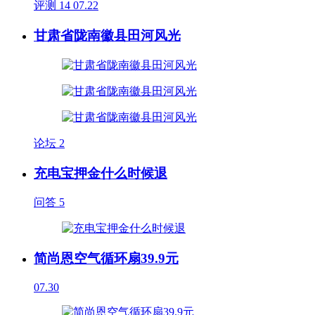
评测
14
07.22
甘肃省陇南徽县田河风光
论坛
2
充电宝押金什么时候退
问答
5
简尚恩空气循环扇39.9元
07.30