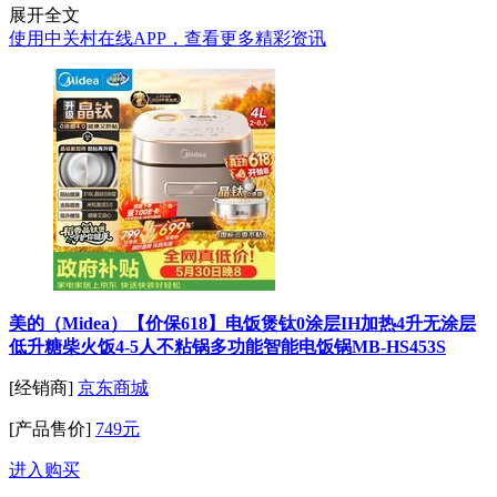
展开全文
使用中关村在线APP，查看更多精彩资讯
美的（Midea）【价保618】电饭煲钛0涂层IH加热4升无涂层
低升糖柴火饭4-5人不粘锅多功能智能电饭锅MB-HS453S
[经销商]
京东商城
[产品售价]
749元
进入购买