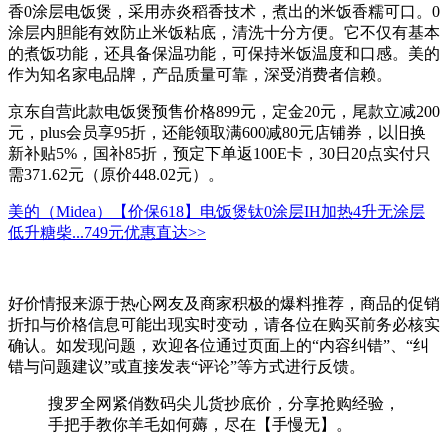
香0涂层电饭煲，采用赤炎稻香技术，煮出的米饭香糯可口。0
涂层内胆能有效防止米饭粘底，清洗十分方便。它不仅有基本
的煮饭功能，还具备保温功能，可保持米饭温度和口感。美的
作为知名家电品牌，产品质量可靠，深受消费者信赖。
京东自营此款电饭煲预售价格899元，定金20元，尾款立减200
元，plus会员享95折，还能领取满600减80元店铺券，以旧换
新补贴5%，国补85折，预定下单返100E卡，30日20点实付只
需371.62元（原价448.02元）。
美的（Midea）【价保618】电饭煲钛0涂层IH加热4升无涂层
低升糖柴...
749元
优惠直达>>
好价情报来源于热心网友及商家积极的爆料推荐，商品的促销
折扣与价格信息可能出现实时变动，请各位在购买前务必核实
确认。如发现问题，欢迎各位通过页面上的“内容纠错”、“纠
错与问题建议”或直接发表“评论”等方式进行反馈。
搜罗全网紧俏数码尖儿货抄底价，分享抢购经验，
手把手教你羊毛如何薅，尽在【手慢无】。