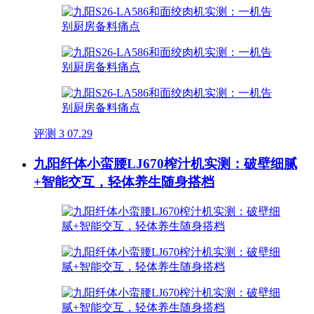
评测
3
07.29
九阳纤体小蛮腰LJ670榨汁机实测：破壁细腻
+智能交互，轻体养生随身搭档