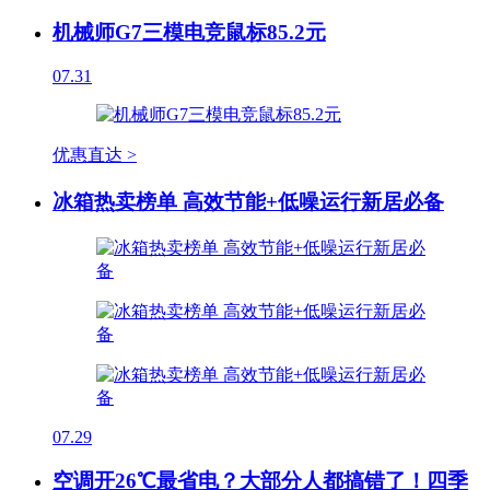
机械师G7三模电竞鼠标85.2元
07.31
优惠直达 >
冰箱热卖榜单 高效节能+低噪运行新居必备
07.29
空调开26℃最省电？大部分人都搞错了！四季