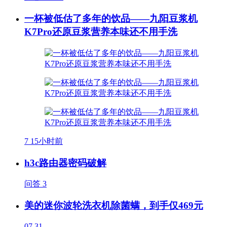
一杯被低估了多年的饮品——九阳豆浆机
K7Pro还原豆浆营养本味还不用手洗
7
15小时前
h3c路由器密码破解
问答
3
美的迷你波轮洗衣机除菌螨，到手仅469元
07.31