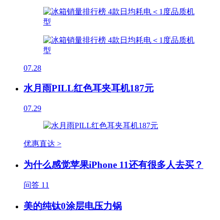
07.28
水月雨PILL红色耳夹耳机187元
07.29
优惠直达 >
为什么感觉苹果iPhone 11还有很多人去买？
问答
11
美的纯钛0涂层电压力锅