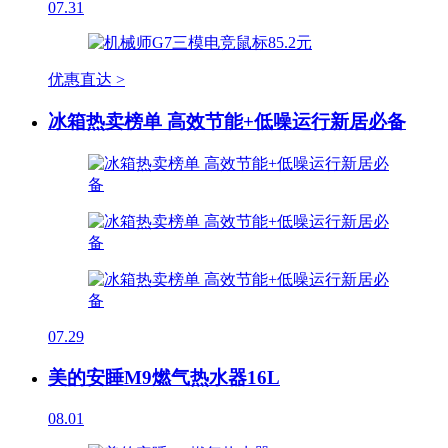
07.31
优惠直达 >
冰箱热卖榜单 高效节能+低噪运行新居必备
07.29
美的安睡M9燃气热水器16L
08.01