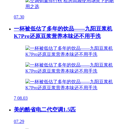
07.30
一杯被低估了多年的饮品——九阳豆浆机
K7Pro还原豆浆营养本味还不用手洗
7
08.03
美的酷省电二代空调1.5匹
07.29