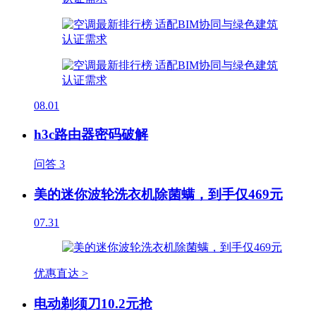
08.01
h3c路由器密码破解
问答
3
美的迷你波轮洗衣机除菌螨，到手仅469元
07.31
优惠直达 >
电动剃须刀10.2元抢