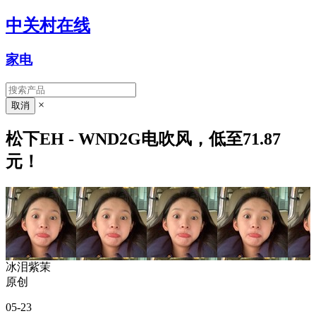
中关村在线
家电
×
松下EH - WND2G电吹风，低至71.87
元！
冰泪紫茉
原创
05-23