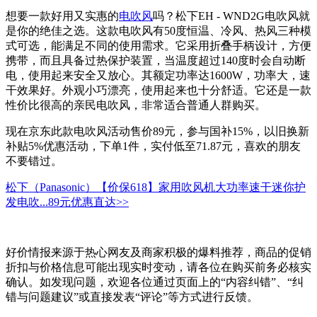
想要一款好用又实惠的
电吹风
吗？松下EH - WND2G电吹风就
是你的绝佳之选。这款电吹风有50度恒温、冷风、热风三种模
式可选，能满足不同的使用需求。它采用折叠手柄设计，方便
携带，而且具备过热保护装置，当温度超过140度时会自动断
电，使用起来安全又放心。其额定功率达1600W，功率大，速
干效果好。外观小巧漂亮，使用起来也十分舒适。它还是一款
性价比很高的亲民电吹风，非常适合普通人群购买。
现在京东此款电吹风活动售价89元，参与国补15%，以旧换新
补贴5%优惠活动，下单1件，实付低至71.87元，喜欢的朋友
不要错过。
松下（Panasonic）【价保618】家用吹风机大功率速干迷你护
发电吹...
89元
优惠直达>>
好价情报来源于热心网友及商家积极的爆料推荐，商品的促销
折扣与价格信息可能出现实时变动，请各位在购买前务必核实
确认。如发现问题，欢迎各位通过页面上的“内容纠错”、“纠
错与问题建议”或直接发表“评论”等方式进行反馈。