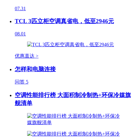
07.31
TCL 3匹立柜空调真省电，低至2946元
08.01
优惠直达 >
怎样和电脑连接
问答
5
空调性能排行榜 大面积制冷制热+环保冷媒旗
舰清单