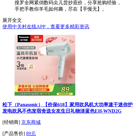
搜罗全网紧俏数码尖儿货抄底价，分享抢购经验，
手把手教你羊毛如何薅，尽在【手慢无】。
展开全文
使用中关村在线APP，查看更多精彩资讯
松下（Panasonic）【价保618】家用吹风机大功率速干迷你护
发电吹风不伤发宿舍送女友生日礼物淡蓝色EH-WND2G
[经销商]
京东商城
[产品售价]
89元