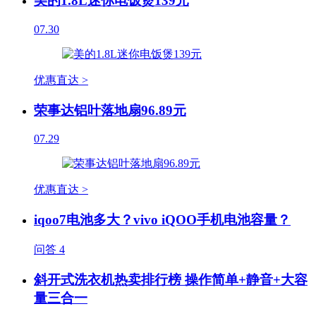
美的1.8L迷你电饭煲139元
07.30
优惠直达 >
荣事达铝叶落地扇96.89元
07.29
优惠直达 >
iqoo7电池多大？vivo iQOO手机电池容量？
问答
4
斜开式洗衣机热卖排行榜 操作简单+静音+大容
量三合一