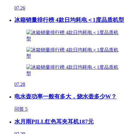
07.26
冰箱销量排行榜 4款日均耗电＜1度品质机型
07.28
电水壶功率一般有多大，烧水壶多少W？
问答
5
水月雨PILL红色耳夹耳机187元
07.29