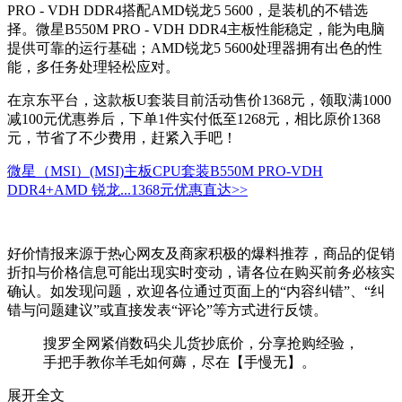
PRO - VDH DDR4搭配AMD锐龙5 5600，是装机的不错选
择。微星B550M PRO - VDH DDR4主板性能稳定，能为电脑
提供可靠的运行基础；AMD锐龙5 5600处理器拥有出色的性
能，多任务处理轻松应对。
在京东平台，这款板U套装目前活动售价1368元，领取满1000
减100元优惠券后，下单1件实付低至1268元，相比原价1368
元，节省了不少费用，赶紧入手吧！
微星（MSI）(MSI)主板CPU套装B550M PRO-VDH
DDR4+AMD 锐龙...
1368元
优惠直达>>
好价情报来源于热心网友及商家积极的爆料推荐，商品的促销
折扣与价格信息可能出现实时变动，请各位在购买前务必核实
确认。如发现问题，欢迎各位通过页面上的“内容纠错”、“纠
错与问题建议”或直接发表“评论”等方式进行反馈。
搜罗全网紧俏数码尖儿货抄底价，分享抢购经验，
手把手教你羊毛如何薅，尽在【手慢无】。
展开全文