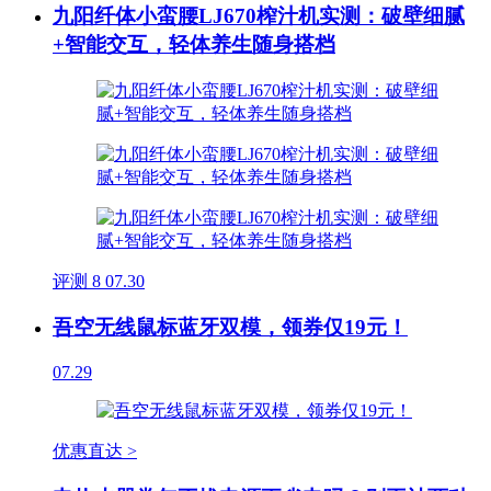
九阳纤体小蛮腰LJ670榨汁机实测：破壁细腻
+智能交互，轻体养生随身搭档
评测
8
07.30
吾空无线鼠标蓝牙双模，领券仅19元！
07.29
优惠直达 >