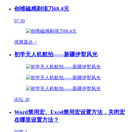
创维磁感剃须刀68.4元
07.30
优惠直达 >
初学无人机航拍------新疆伊犁风光
论坛
30
Word禁用宏、Excel禁用宏设置方法，关闭宏
在哪里设置方法？
问答
2