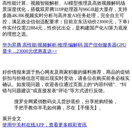
高性能计算、视频智能解析、AI模型推理及高效视频解码场
景深度优化，搭载双昇腾310P处理器与96GB超大显存，支持
多路4K/8K视频实时分析与高并发AI任务处理，完全自主可
控，满足政企信创适配要求；目前京东活动价23000元，下单1
件实付仅需22884元，性价比出众，是构建国产化AI算力底座
的理想之选。
华为昇腾 高性能/视频解析/推理/编解码 国产信创服务器GPU
显卡 ...
23000元
优惠直达>>
好价情报来源于热心网友及商家积极的爆料推荐，商品的促销
折扣与价格信息可能出现实时变动，请各位在购买前务必核实
确认。如发现问题，欢迎各位通过页面上的“内容纠错”、“纠
错与问题建议”或直接发表“评论”等方式进行反馈。
搜罗全网紧俏数码尖儿货抄底价，分享抢购经验，
手把手教你羊毛如何薅，尽在【手慢无】。
展开全文
使用中关村在线APP，查看更多精彩资讯