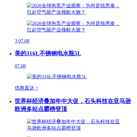
3
07.08
美的316L不锈钢电水瓶5L
07.08
优惠直达 >
世界杯经济叠加年中大促，石头科技在亚马逊
欧洲多站点霸榜登顶