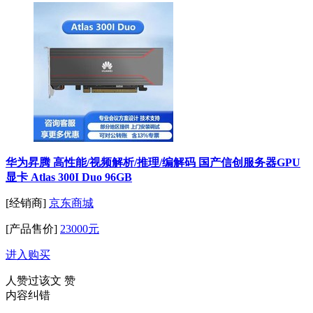
华为昇腾 高性能/视频解析/推理/编解码 国产信创服务器GPU
显卡 Atlas 300I Duo 96GB
[经销商]
京东商城
[产品售价]
23000元
进入购买
人赞过该文
赞
内容纠错