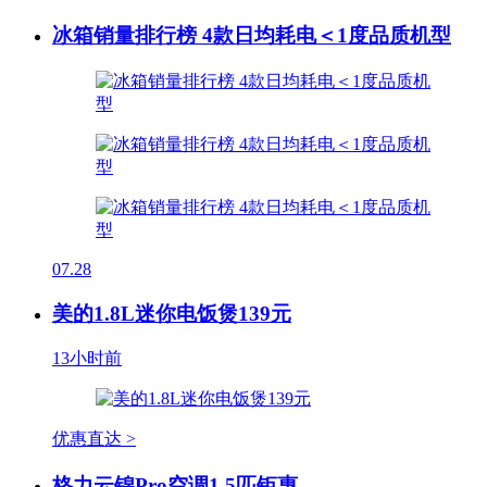
冰箱销量排行榜 4款日均耗电＜1度品质机型
07.28
美的1.8L迷你电饭煲139元
13小时前
优惠直达 >
格力云锦Pro空调1.5匹钜惠