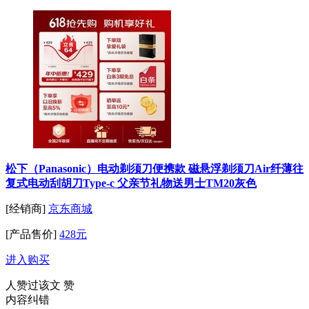
松下（Panasonic）电动剃须刀便携款 磁悬浮剃须刀Air纤薄往
复式电动刮胡刀Type-c 父亲节礼物送男士TM20灰色
[经销商]
京东商城
[产品售价]
428元
进入购买
人赞过该文
赞
内容纠错