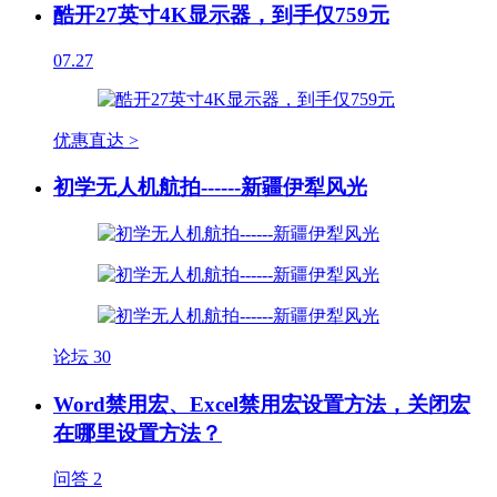
酷开27英寸4K显示器，到手仅759元
07.27
优惠直达 >
初学无人机航拍------新疆伊犁风光
论坛
30
Word禁用宏、Excel禁用宏设置方法，关闭宏
在哪里设置方法？
问答
2