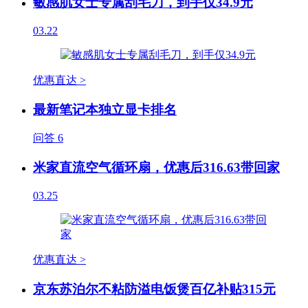
敏感肌女士专属刮毛刀，到手仅34.9元
03.22
优惠直达 >
最新笔记本独立显卡排名
问答
6
米家直流空气循环扇，优惠后316.63带回家
03.25
优惠直达 >
京东苏泊尔不粘防溢电饭煲百亿补贴315元