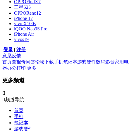
OPPOFindX7
三星S25
OPPOReno12
iPhone 17
vivo X100s
iQOO Neo9S Pro
iPhone Air
vivos19
登录
|
注册
意见反馈
首页
查报价
问答
论坛
下载
手机
笔记本
游戏硬件
数码影音
家用电
器
办公打印
更多
更多频道


频道导航
首页
手机
笔记本
游戏硬件