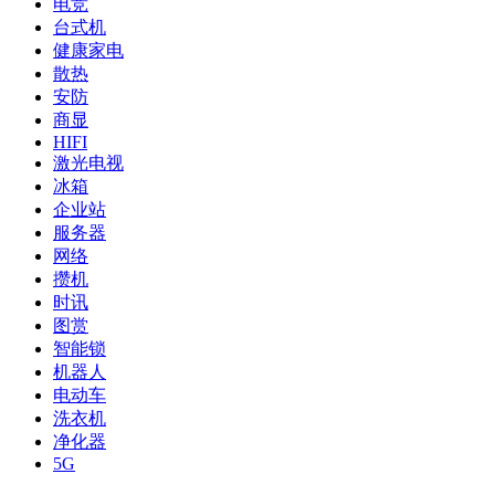
电竞
台式机
健康家电
散热
安防
商显
HIFI
激光电视
冰箱
企业站
服务器
网络
攒机
时讯
图赏
智能锁
机器人
电动车
洗衣机
净化器
5G