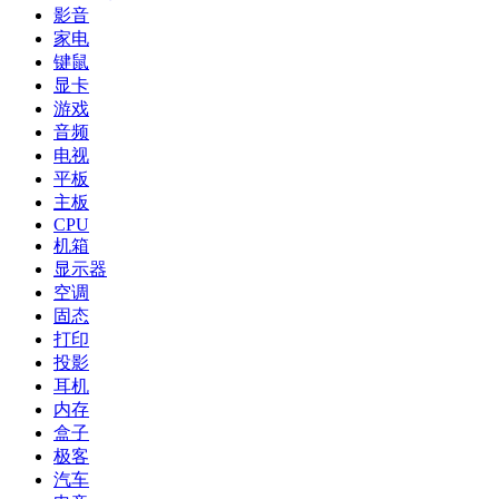
影音
家电
键鼠
显卡
游戏
音频
电视
平板
主板
CPU
机箱
显示器
空调
固态
打印
投影
耳机
内存
盒子
极客
汽车