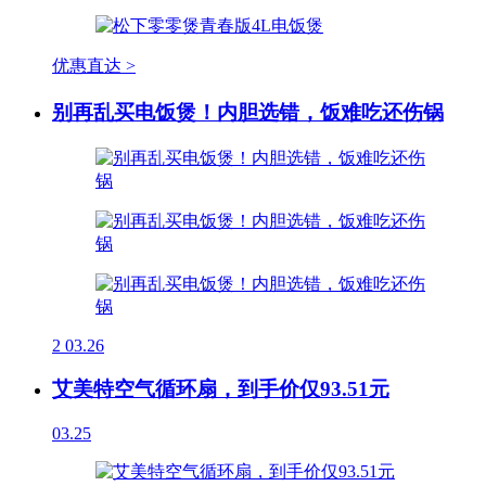
优惠直达 >
别再乱买电饭煲！内胆选错，饭难吃还伤锅
2
03.26
艾美特空气循环扇，到手价仅93.51元
03.25