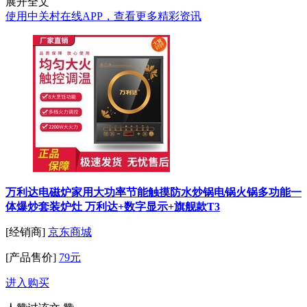
展开全文
使用中关村在线APP，查看更多精彩资讯
万利达电磁炉家用大功率节能触摸防水炒锅电锅火锅多功能一
体爆炒套装炉灶 万利达+数字显示+旗舰款T3
[经销商]
京东商城
[产品售价]
79元
进入购买