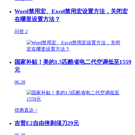
Word禁用宏、Excel禁用宏设置方法，关闭宏
在哪里设置方法？
问答
2
国家补贴！美的1.5匹酷省电二代空调低至1559
元
06.28
优惠直达 >
吉普E2自由侠剃须刀29元