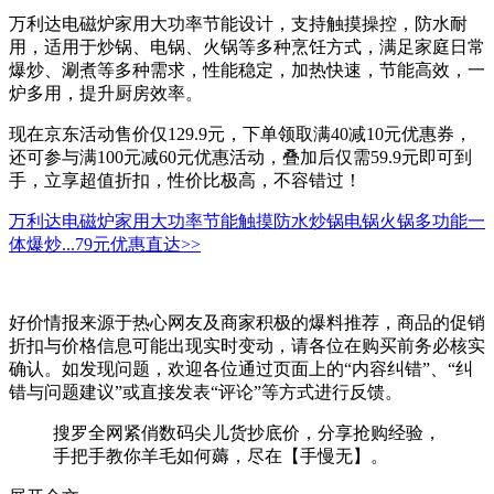
万利达电磁炉家用大功率节能设计，支持触摸操控，防水耐
用，适用于炒锅、电锅、火锅等多种烹饪方式，满足家庭日常
爆炒、涮煮等多种需求，性能稳定，加热快速，节能高效，一
炉多用，提升厨房效率。
现在京东活动售价仅129.9元，下单领取满40减10元优惠券，
还可参与满100元减60元优惠活动，叠加后仅需59.9元即可到
手，立享超值折扣，性价比极高，不容错过！
万利达电磁炉家用大功率节能触摸防水炒锅电锅火锅多功能一
体爆炒...
79元
优惠直达>>
好价情报来源于热心网友及商家积极的爆料推荐，商品的促销
折扣与价格信息可能出现实时变动，请各位在购买前务必核实
确认。如发现问题，欢迎各位通过页面上的“内容纠错”、“纠
错与问题建议”或直接发表“评论”等方式进行反馈。
搜罗全网紧俏数码尖儿货抄底价，分享抢购经验，
手把手教你羊毛如何薅，尽在【手慢无】。