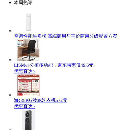
本周热评
空调性能热卖榜 高端商用与平价商用分级配置方案
LISM办公椅多功能，京东特惠仅49.6元
优惠直达>
海尔8KG波轮洗衣机572元
优惠直达>