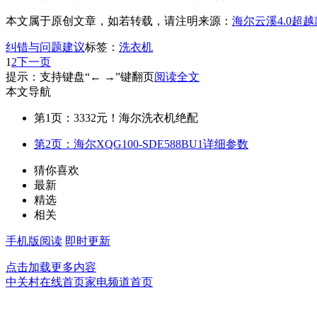
本文属于原创文章，如若转载，请注明来源：
海尔云溪4.0超
纠错与问题建议
标签：
洗衣机
1
2
下一页
提示：支持键盘“← →”键翻页
阅读全文
本文导航
第1页：3332元！海尔洗衣机绝配
第2页：海尔XQG100-SDE588BU1详细参数
猜你喜欢
最新
精选
相关
手机版阅读
即时更新
点击加载更多内容
中关村在线首页
家电频道首页