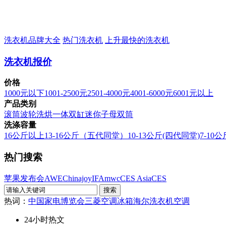
洗衣机品牌大全
热门洗衣机
上升最快的洗衣机
洗衣机报价
价格
1000元以下
1001-2500元
2501-4000元
4001-6000元
6001元以上
产品类别
滚筒
波轮
洗烘一体
双缸
迷你
子母双筒
洗涤容量
16公斤以上
13-16公斤（五代同堂）
10-13公斤(四代同堂)
7-10
热门搜索
苹果发布会
AWE
Chinajoy
IFA
mwc
CES Asia
CES
热词：
中国家电博览会
三菱空调
冰箱
海尔洗衣机
空调
24小时热文