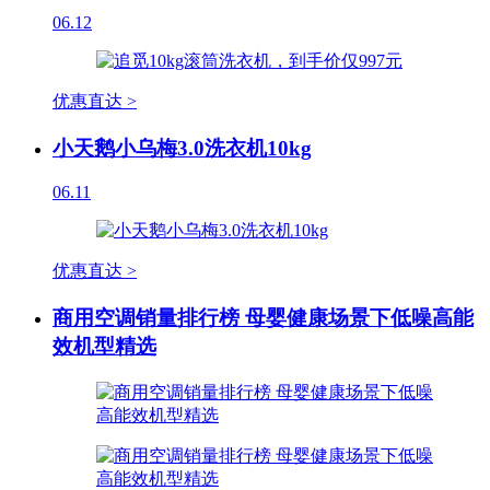
06.12
优惠直达 >
小天鹅小乌梅3.0洗衣机10kg
06.11
优惠直达 >
商用空调销量排行榜 母婴健康场景下低噪高能
效机型精选