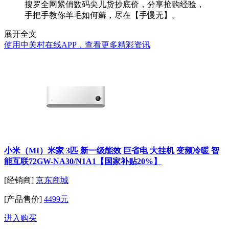
搜罗全网紧俏数码尖儿货抄底价，分享抢购经验，
手把手教你羊毛如何薅，尽在【手慢无】。
展开全文
使用中关村在线APP，查看更多精彩资讯
小米（MI）米家 3匹 新一级能效 巨省电 大挂机 变频冷暖 智
能互联72GW-NA30/N1A1【国家补贴20%】
[经销商]
京东商城
[产品售价]
4499元
进入购买