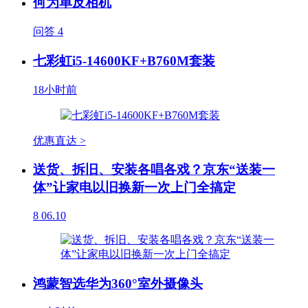
何为单反相机
问答
4
七彩虹i5-14600KF+B760M套装
18小时前
优惠直达 >
送货、拆旧、安装各唱各戏？京东“送装一
体”让家电以旧换新一次上门全搞定
8
06.10
鸿蒙智选华为360°室外摄像头