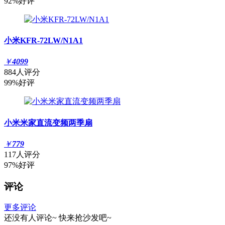
92%好评
小米KFR-72LW/N1A1
￥
4099
884人评分
99%好评
小米米家直流变频两季扇
￥
779
117人评分
97%好评
评论
更多评论
还没有人评论~
快来
抢沙发
吧~