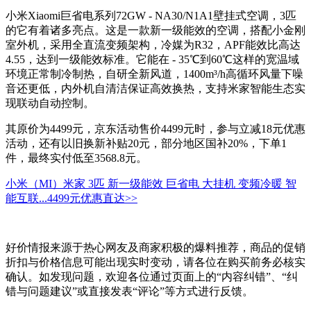
小米Xiaomi巨省电系列72GW - NA30/N1A1壁挂式空调，3匹
的它有着诸多亮点。这是一款新一级能效的空调，搭配小金刚
室外机，采用全直流变频架构，冷媒为R32，APF能效比高达
4.55，达到一级能效标准。它能在 - 35℃到60℃这样的宽温域
环境正常制冷制热，自研全新风道，1400m³/h高循环风量下噪
音还更低，内外机自清洁保证高效换热，支持米家智能生态实
现联动自动控制。
其原价为4499元，京东活动售价4499元时，参与立减18元优惠
活动，还有以旧换新补贴20元，部分地区国补20%，下单1
件，最终实付低至3568.8元。
小米（MI）米家 3匹 新一级能效 巨省电 大挂机 变频冷暖 智
能互联...
4499元
优惠直达>>
好价情报来源于热心网友及商家积极的爆料推荐，商品的促销
折扣与价格信息可能出现实时变动，请各位在购买前务必核实
确认。如发现问题，欢迎各位通过页面上的“内容纠错”、“纠
错与问题建议”或直接发表“评论”等方式进行反馈。